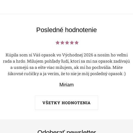
Posledné hodnotenie
Kúpila som si Váš opasok vo Východnej 2026 a nosím ho veľmi
rada a hrdo. Milujem pohľady ľudí, ktorí sa mi na opasok zadívajú
a usmejú sa a ešte viac milujem, ak mi ho pochvália. Máte
šikovné ručičky a ja verím, že to nie je môj posledný opasok :)
Miriam
VŠETKY HODNOTENIA
Odoberať newsletter