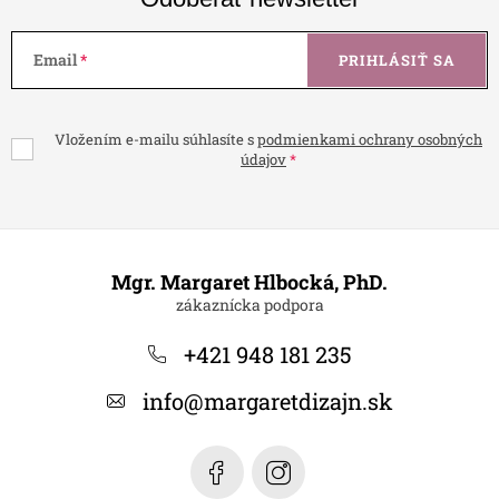
Email
PRIHLÁSIŤ SA
Vložením e-mailu súhlasíte s
podmienkami ochrany osobných
údajov
Z
á
Mgr. Margaret Hlbocká, PhD.
p
ä
+421 948 181 235
t
info
@
margaretdizajn.sk
i
e