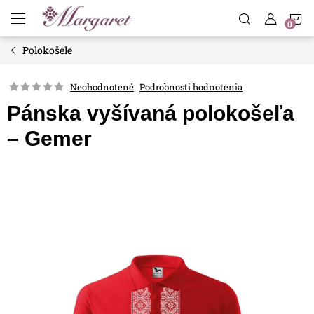
Prejsť
N
na
obsah
Polokošele
K
Neohodnotené
Podrobnosti hodnotenia
Pánska vyšívaná polokošeľa
– Gemer