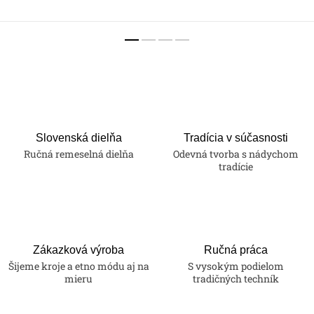
Slovenská dielňa
Tradícia v súčasnosti
Ručná remeselná dielňa
Odevná tvorba s nádychom
tradície
Zákazková výroba
Ručná práca
Šijeme kroje a etno módu aj na
S vysokým podielom
mieru
tradičných techník