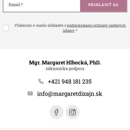
Email
PRIHLÁSIŤ SA
Vložením e-mailu súhlasíte s
podmienkami ochrany osobných
údajov
Z
á
Mgr. Margaret Hlbocká, PhD.
p
ä
+421 948 181 235
t
info
@
margaretdizajn.sk
i
e