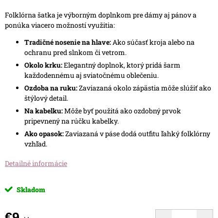
Folklórna šatka je výborným doplnkom pre dámy aj pánov a
ponúka viacero možností využitia:
Tradičné nosenie na hlave:
Ako súčasť kroja alebo na
ochranu pred slnkom či vetrom.
Okolo krku:
Elegantný doplnok, ktorý pridá šarm
každodennému aj sviatočnému oblečeniu.
Ozdoba na ruku:
Zaviazaná okolo zápästia môže slúžiť ako
štýlový detail.
Na kabelku:
Môže byť použitá ako ozdobný prvok
pripevnený na rúčku kabelky.
Ako opasok:
Zaviazaná v páse dodá outfitu ľahký folklórny
vzhľad.
Detailné informácie
Skladom
€9