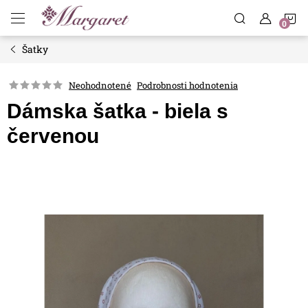
Prejsť
N
na
obsah
Šatky
K
Neohodnotené
Podrobnosti hodnotenia
Dámska šatka - biela s
červenou