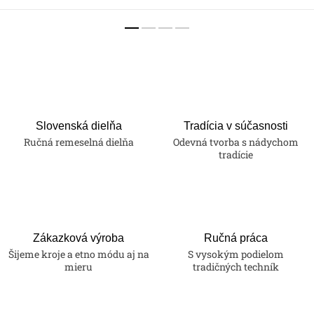
Slovenská dielňa
Tradícia v súčasnosti
Ručná remeselná dielňa
Odevná tvorba s nádychom
tradície
Zákazková výroba
Ručná práca
Šijeme kroje a etno módu aj na
S vysokým podielom
mieru
tradičných techník