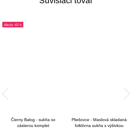
Súvisiaci tovar
-62 %
Čierny Balog - sukňa so
Pliešovce - Maslová skladaná
zásterou komplet
folklórna sukňa s výšivkou