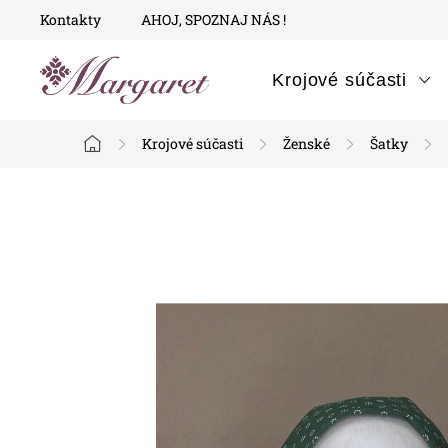
Prejsť
Kontakty
AHOJ, SPOZNAJ NÁS !
na
obsah
Krojové súčasti
Krojové súčasti
Ženské
Šatky
Domov