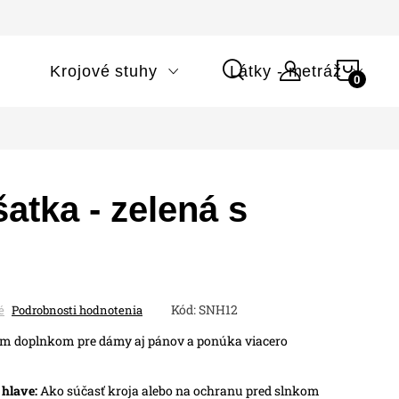
NÁK
i
Krojové stuhy
Látky - metráž
KOŠÍ
atka - zelená s
Kód:
SNH12
é
Podrobnosti hodnotenia
ým doplnkom pre dámy aj pánov a ponúka viacero
 hlave:
Ako súčasť kroja alebo na ochranu pred slnkom