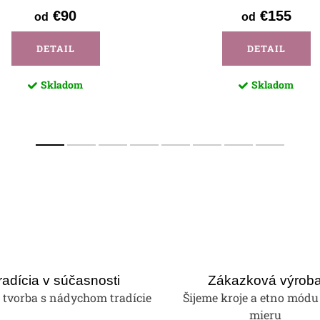
€90
€155
od
od
DETAIL
DETAIL
Skladom
Skladom
radícia v súčasnosti
Zákazková výrob
tvorba s nádychom tradície
Šijeme kroje a etno módu
mieru