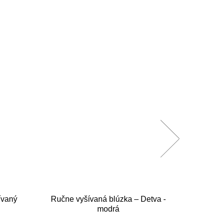
ívaný
Ručne vyšívaná blúzka – Detva -
Pán
modrá