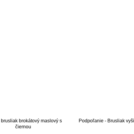
 brusliak brokátový maslový s
Podpoľanie - Brusliak vyš
čiernou