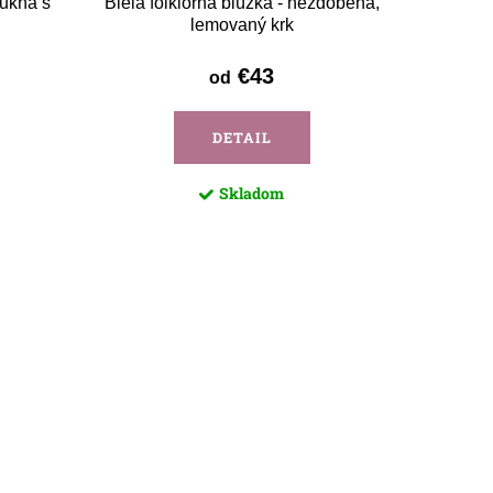
sukňa s
Biela folklórna blúzka - nezdobená,
Čierne 
lemovaný krk
€43
od
DETAIL
Skladom