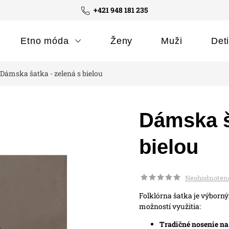
+421 948 181 235
Etno móda
Ženy
Muži
Det
Dámska šatka - zelená s bielou
Dámska š
bielou
Neohodnoten
Folklórna šatka je výborn
možností využitia:
Tradičné nosenie na