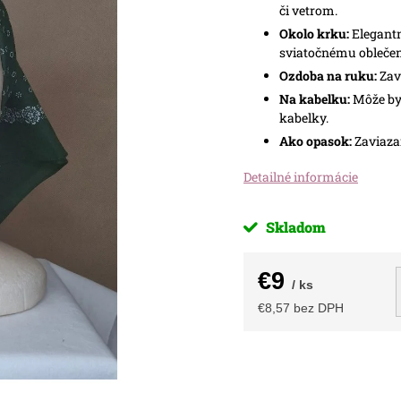
či vetrom.
Okolo krku:
Elegantn
sviatočnému oblečen
Ozdoba na ruku:
Zavi
Na kabelku:
Môže byť
kabelky.
Ako opasok:
Zaviazan
Detailné informácie
Skladom
€9
/ ks
€8,57 bez DPH
Jednotková
cena: