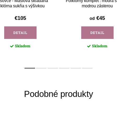
ešovce - Maslová skladaná
Folklórny komplet : modrá 
lklórna sukňa s výšivkou
modrou zásterou
€105
€45
od
DETAIL
DETAIL
Skladom
Skladom