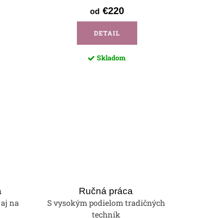
€220
od
DETAIL
Skladom
a
Ručná práca
 aj na
S vysokým podielom tradičných
techník