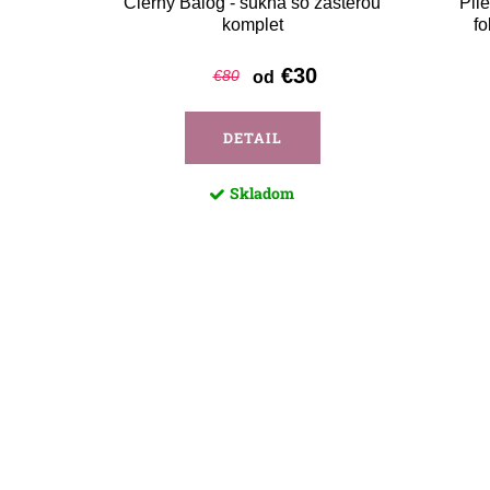
e
Čierny Balog - sukňa so zásterou
Pli
komplet
fo
€30
€80
od
DETAIL
Skladom