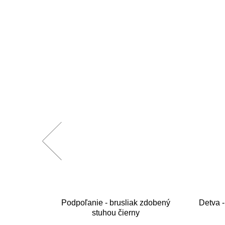
šívane
Podpoľanie - brusliak zdobený
Detva -
stuhou čierny