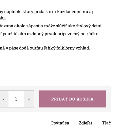
ý doplnok, ktorý pridá šarm každodennému aj
iu.
azaná okolo zápästia môže slúžiť ako štýlový detail.
 použitá ako ozdobný prvok pripevnený na rúčku
á v páse dodá outfitu ľahký folklórny vzhľad.
PRIDAŤ DO KOŠÍKA
Opýtať sa
Zdieľať
Tlač