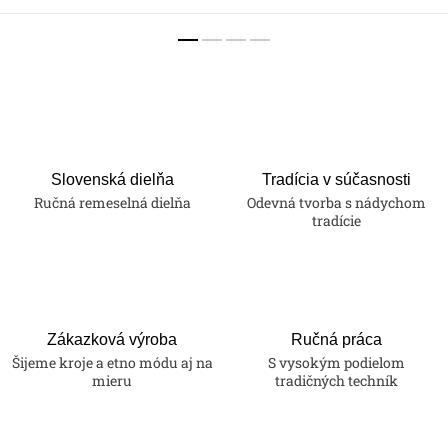
Slovenská dielňa
Tradícia v súčasnosti
Ručná remeselná dielňa
Odevná tvorba s nádychom
tradície
Zákazková výroba
Ručná práca
Šijeme kroje a etno módu aj na
S vysokým podielom
mieru
tradičných techník