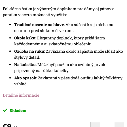
Folklórna šatka je výborným doplnkom pre dámy aj pánov a
ponúka viacero možností využitia:
Tradičné nosenie na hlave:
Ako súčasť kroja alebo na
ochranu pred slnkom či vetrom.
Okolo krku:
Elegantný doplnok, ktorý pridá šarm
každodennému aj sviatočnému oblečeniu.
Ozdoba na ruku:
Zaviazaná okolo zápästia môže slúžiť ako
štýlový detail.
Na kabelku:
Môže byť použitá ako ozdobný prvok
pripevnený na rúčku kabelky.
Ako opasok:
Zaviazaná v páse dodá outfitu ľahký folklórny
vzhľad.
Detailné informácie
Skladom
€9