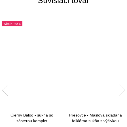
Súvisiaci tovar
-62 %
Čierny Balog - sukňa so
Pliešovce - Maslová skladaná
zásterou komplet
folklórna sukňa s výšivkou