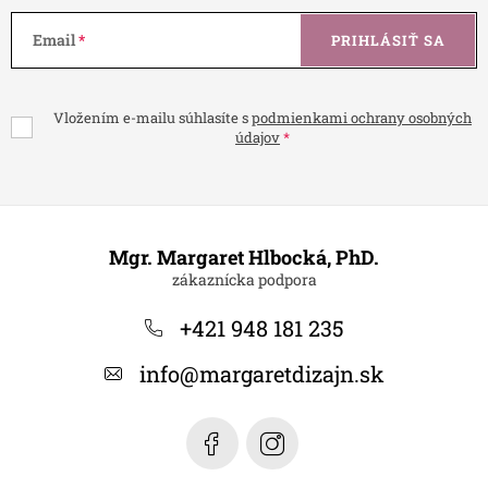
Email
PRIHLÁSIŤ SA
Vložením e-mailu súhlasíte s
podmienkami ochrany osobných
údajov
Z
á
Mgr. Margaret Hlbocká, PhD.
p
ä
+421 948 181 235
t
info
@
margaretdizajn.sk
i
e