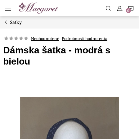
Prejsť
N
na
obsah
Šatky
K
Neohodnotené
Podrobnosti hodnotenia
Dámska šatka - modrá s
bielou