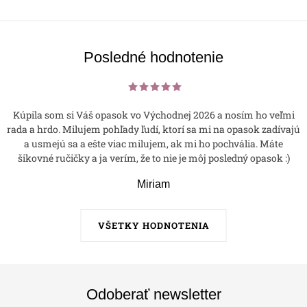
Posledné hodnotenie
Kúpila som si Váš opasok vo Východnej 2026 a nosím ho veľmi
rada a hrdo. Milujem pohľady ľudí, ktorí sa mi na opasok zadívajú
a usmejú sa a ešte viac milujem, ak mi ho pochvália. Máte
šikovné ručičky a ja verím, že to nie je môj posledný opasok :)
Miriam
VŠETKY HODNOTENIA
Odoberať newsletter