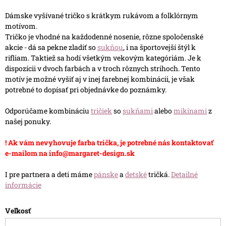
Dámske vyšívané tričko s krátkym rukávom a folklórnym
motívom.
Tričko je vhodné na každodenné nosenie, rôzne spoločenské
akcie - dá sa pekne zladiť so
sukňou
, i na športovejší štýl k
rifliam. Taktiež sa hodí všetkým vekovým kategóriám. Je k
dispozícii v dvoch farbách a v troch rôznych strihoch. Tento
motív je možné vyšiť aj v inej farebnej kombinácii, je však
potrebné to dopísať pri objednávke do poznámky.
Odporúčame kombináciu
tričiek
so
sukňami
alebo
mikinami
z
našej ponuky.
! Ak vám nevyhovuje farba trička, je potrebné nás kontaktovať
e-mailom na info@margaret-design.sk
I pre partnera a deti máme
pánske
a
detské
tričká.
Detailné
informácie
Veľkosť