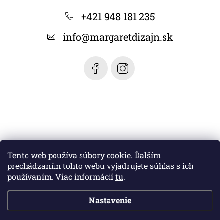
p
ä
+421 948 181 235
t
info
@
margaretdizajn.sk
i
e
Tento web používa súbory cookie. Ďalším
prechádzaním tohto webu vyjadrujete súhlas s ich
používaním. Viac informácií
tu
.
Nastavenie