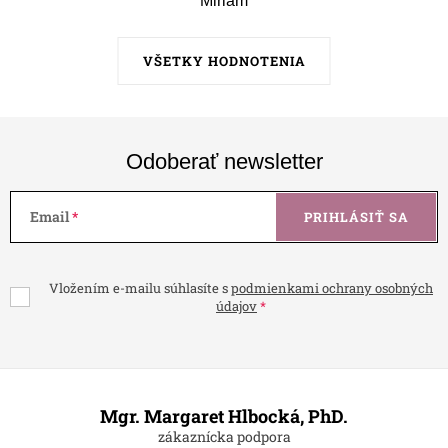
Miriam
VŠETKY HODNOTENIA
Odoberať newsletter
Email
PRIHLÁSIŤ SA
Vložením e-mailu súhlasíte s
podmienkami ochrany osobných
údajov
Z
á
Mgr. Margaret Hlbocká, PhD.