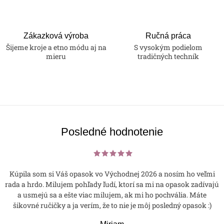
Zákazková výroba
Ručná práca
Šijeme kroje a etno módu aj na
S vysokým podielom
mieru
tradičných techník
Posledné hodnotenie
Kúpila som si Váš opasok vo Východnej 2026 a nosím ho veľmi
rada a hrdo. Milujem pohľady ľudí, ktorí sa mi na opasok zadívajú
a usmejú sa a ešte viac milujem, ak mi ho pochvália. Máte
šikovné ručičky a ja verím, že to nie je môj posledný opasok :)