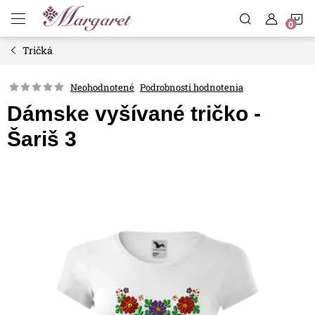
Prejsť
N
na
obsah
Tričká
K
Neohodnotené
Podrobnosti hodnotenia
Dámske vyšívané tričko -
Šariš 3