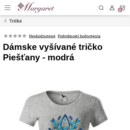
Prejsť
N
na
obsah
Tričká
K
Neohodnotené
Podrobnosti hodnotenia
Dámske vyšívané tričko
Piešťany - modrá