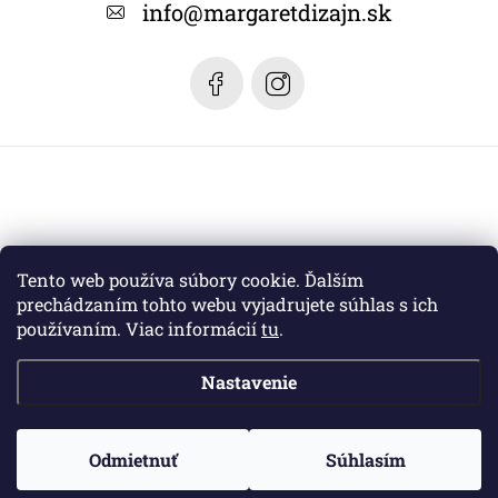
t
info
@
margaretdizajn.sk
i
e
Tento web používa súbory cookie. Ďalším
prechádzaním tohto webu vyjadrujete súhlas s ich
používaním. Viac informácií
tu
.
Nastavenie
Copyright 2026
Margaret dizajn
. Všetky práva vyhradené.
Odmietnuť
Súhlasím
Vytvoril Shoptet
a jeho partner
WEBHUT.sk