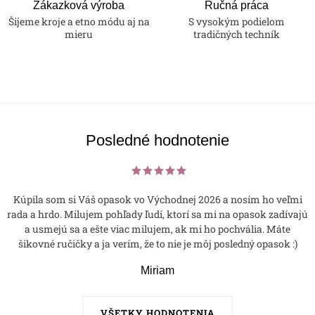
Zákazková výroba
Ručná práca
Šijeme kroje a etno módu aj na
S vysokým podielom
mieru
tradičných techník
Posledné hodnotenie
Kúpila som si Váš opasok vo Východnej 2026 a nosím ho veľmi
rada a hrdo. Milujem pohľady ľudí, ktorí sa mi na opasok zadívajú
a usmejú sa a ešte viac milujem, ak mi ho pochvália. Máte
šikovné ručičky a ja verím, že to nie je môj posledný opasok :)
Miriam
VŠETKY HODNOTENIA