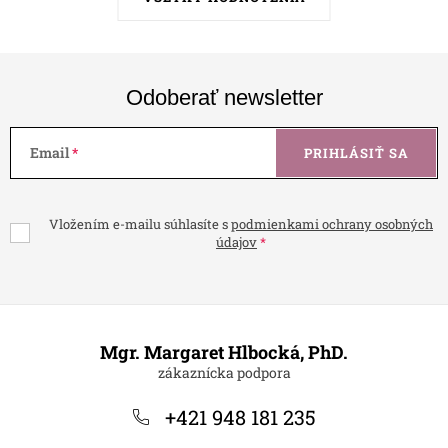
Odoberať newsletter
Email
PRIHLÁSIŤ SA
Vložením e-mailu súhlasíte s
podmienkami ochrany osobných
údajov
Z
á
Mgr. Margaret Hlbocká, PhD.
p
ä
+421 948 181 235