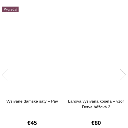
Výpredaj
Vyšívané dámske šaty – Páv
Ľanová vyšívaná košeľa – vzor
Detva béžová 2
€45
€80