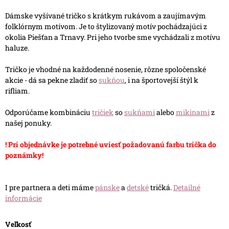
Dámske vyšívané tričko s krátkym rukávom a zaujímavým
folklórnym motívom. Je to štylizovaný motív pochádzajúci z
okolia Piešťan a Trnavy. Pri jeho tvorbe sme vychádzali z motívu
haluze.
Tričko je vhodné na každodenné nosenie, rôzne spoločenské
akcie - dá sa pekne zladiť so
sukňou
, i na športovejší štýl k
rifliam.
Odporúčame kombináciu
tričiek
so
sukňami
alebo
mikinami
z
našej ponuky.
! Pri objednávke je potrebné uviesť požadovanú farbu trička do
poznámky!
I pre partnera a deti máme
pánske
a
detské
tričká.
Detailné
informácie
Veľkosť