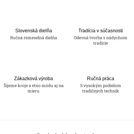
Slovenská dielňa
Tradícia v súčasnosti
Ručná remeselná dielňa
Odevná tvorba s nádychom
tradície
Zákazková výroba
Ručná práca
Šijeme kroje a etno módu aj na
S vysokým podielom
mieru
tradičných techník