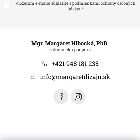
Vložením e-mailu súhlasíte s
podmienkami ochrany osobných
údajov
Z
á
Mgr. Margaret Hlbocká, PhD.
p
ä
+421 948 181 235
t
info
@
margaretdizajn.sk
i
e