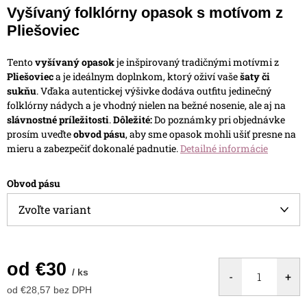
Vyšívaný folklórny opasok s motívom z
Pliešoviec
Tento
vyšívaný opasok
je inšpirovaný tradičnými motívmi z
Pliešoviec
a je ideálnym doplnkom, ktorý oživí vaše
šaty či
sukňu
. Vďaka autentickej výšivke dodáva outfitu jedinečný
folklórny nádych a je vhodný nielen na bežné nosenie, ale aj na
slávnostné príležitosti
.
Dôležité:
Do poznámky pri objednávke
prosím uveďte
obvod pásu
, aby sme opasok mohli ušiť presne na
mieru a zabezpečiť dokonalé padnutie.
Detailné informácie
Obvod pásu
od
€30
/ ks
od
€28,57
bez DPH
Jednotková