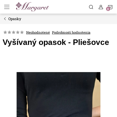
Prejsť
N
na
obsah
Opasky
K
Neohodnotené
Podrobnosti hodnotenia
Vyšívaný opasok - Pliešovce