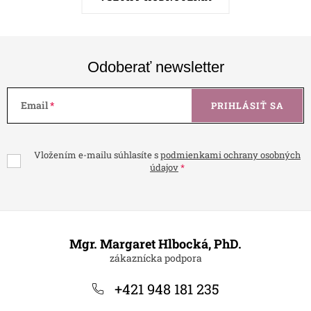
Odoberať newsletter
Email
PRIHLÁSIŤ SA
Vložením e-mailu súhlasíte s
podmienkami ochrany osobných
údajov
Z
á
Mgr. Margaret Hlbocká, PhD.
p
ä
+421 948 181 235