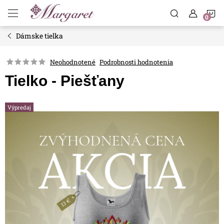
Prejsť
N
na
obsah
Dámske tielka
K
Neohodnotené
Podrobnosti hodnotenia
Tielko - Piešťany
Výpredaj