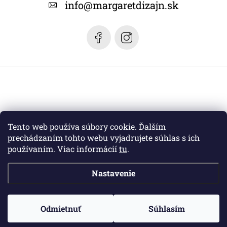
t
info
@
margaretdizajn.sk
i
e
Tento web používa súbory cookie. Ďalším
prechádzaním tohto webu vyjadrujete súhlas s ich
používaním. Viac informácií
tu
.
Nastavenie
Copyright 2026
Margaret dizajn
. Všetky práva vyhradené.
Odmietnuť
Súhlasím
Vytvoril Shoptet
a jeho partner
WEBHUT.sk