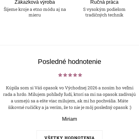
Zákazková výroba
Ručná práca
Šijeme kroje a etno módu aj na
S vysokým podielom
mieru
tradičných techník
Posledné hodnotenie
Kúpila som si Váš opasok vo Východnej 2026 a nosím ho veľmi
rada a hrdo. Milujem pohľady ľudí, ktorí sa mi na opasok zadívajú
a usmejú sa a ešte viac milujem, ak mi ho pochvália. Máte
šikovné ručičky a ja verím, že to nie je môj posledný opasok :)
Miriam
VŠETKY HODNOTENIA