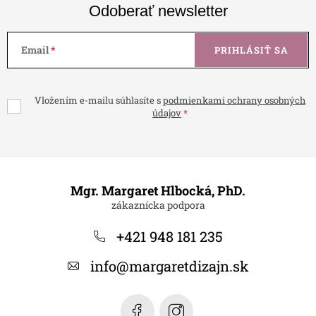
Odoberať newsletter
Email
PRIHLÁSIŤ SA
Vložením e-mailu súhlasíte s
podmienkami ochrany osobných
údajov
Z
á
Mgr. Margaret Hlbocká, PhD.
p
ä
+421 948 181 235
t
info
@
margaretdizajn.sk
i
e