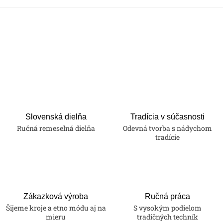
Slovenská dielňa
Tradícia v súčasnosti
Ručná remeselná dielňa
Odevná tvorba s nádychom
tradície
Zákazková výroba
Ručná práca
Šijeme kroje a etno módu aj na
S vysokým podielom
mieru
tradičných techník