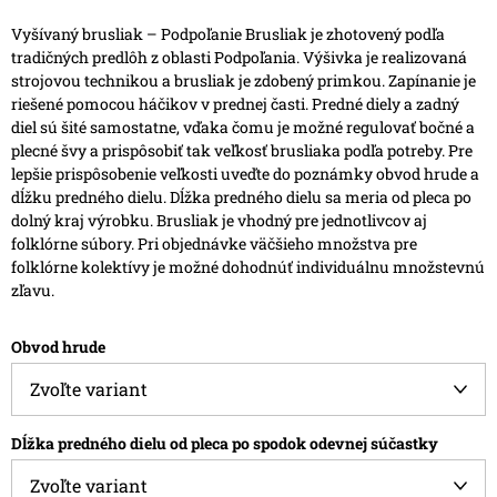
Vyšívaný brusliak – Podpoľanie
Brusliak je zhotovený podľa
tradičných predlôh z oblasti Podpoľania. Výšivka je realizovaná
strojovou technikou a brusliak je zdobený primkou.
Zapínanie je
riešené pomocou háčikov v prednej časti. Predné diely a zadný
diel sú šité samostatne, vďaka čomu je možné regulovať bočné a
plecné švy a prispôsobiť tak veľkosť brusliaka podľa potreby.
Pre
lepšie prispôsobenie veľkosti uveďte do poznámky obvod hrude a
dĺžku predného dielu. Dĺžka predného dielu sa meria od pleca po
dolný kraj výrobku.
Brusliak je vhodný pre jednotlivcov aj
folklórne súbory. Pri objednávke väčšieho množstva pre
folklórne kolektívy je možné dohodnúť individuálnu množstevnú
zľavu.
Obvod hrude
Dĺžka predného dielu od pleca po spodok odevnej súčastky