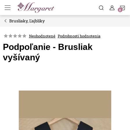
Prejsť
N
na
obsah
Brusliaky, Ľajblíky
K
Neohodnotené
Podrobnosti hodnotenia
Podpoľanie - Brusliak
vyšívaný