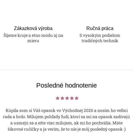
Zákazková výroba
Ručná práca
Šijeme kroje a etno módu aj na
S vysokým podielom
mieru
tradičných techník
Posledné hodnotenie
Kúpila som si Váš opasok vo Východnej 2026 a nosím ho veľmi
rada a hrdo. Milujem pohľady ľudí, ktorí sa mi na opasok zadívajú
a usmejú sa a ešte viac milujem, ak mi ho pochvália. Máte
šikovné ručičky a ja verím, že to nie je môj posledný opasok :)