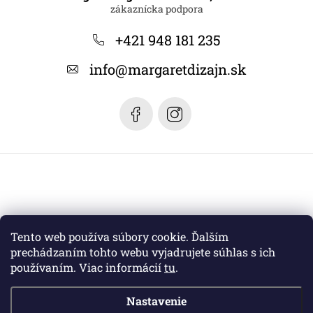
p
ä
+421 948 181 235
t
info
@
margaretdizajn.sk
i
e
Tento web používa súbory cookie. Ďalším
prechádzaním tohto webu vyjadrujete súhlas s ich
používaním. Viac informácií
tu
.
Nastavenie