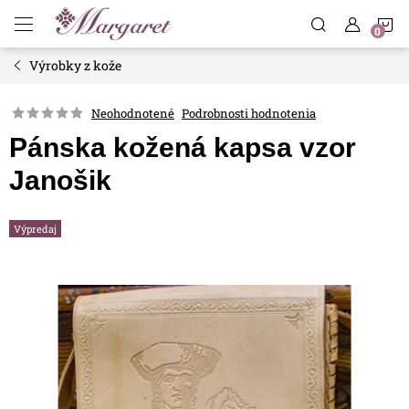
Prejsť
N
na
obsah
Výrobky z kože
K
Neohodnotené
Podrobnosti hodnotenia
Pánska kožená kapsa vzor
Janošik
Výpredaj