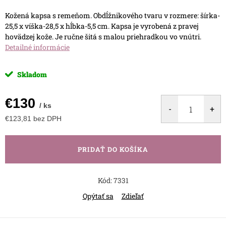
Kožená kapsa s remeňom. Obdĺžnikového tvaru v rozmere: šírka-
25,5 x víška-28,5 x hĺbka-5,5 cm. Kapsa je vyrobená z pravej
hovädzej kože. Je ručne šitá s malou priehradkou vo vnútri.
Detailné informácie
Skladom
€130
/ ks
€123,81 bez DPH
Jednotková
cena:
PRIDAŤ DO KOŠÍKA
Kód:
7331
Opýtať sa
Zdieľať