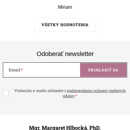
Miriam
VŠETKY HODNOTENIA
Odoberať newsletter
Email
PRIHLÁSIŤ SA
Vložením e-mailu súhlasíte s
podmienkami ochrany osobných
údajov
Z
á
Mgr. Margaret Hlbocká, PhD.