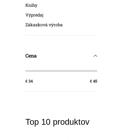
Knihy
O
Výpredaj
v
Zákazková výroba
l
á
d
Cena
a
c
i
€
34
€
45
e
p
r
v
Top 10 produktov
k