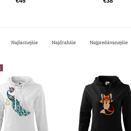
€45
€38
Najlacnejšie
Najdrahšie
Najpredávanejšie
j