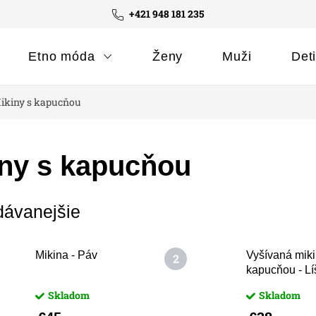
+421 948 181 235
Etno móda
Ženy
Muži
Det
ikiny s kapucňou
iny s kapucňou
dávanejšie
Mikina - Páv
Vyšívaná miki
kapucňou - Lí
Skladom
Skladom