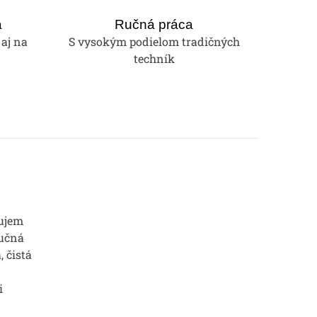
a
Ručná práca
 aj na
S vysokým podielom tradičných
techník
ujem
Ručná
, čistá
i