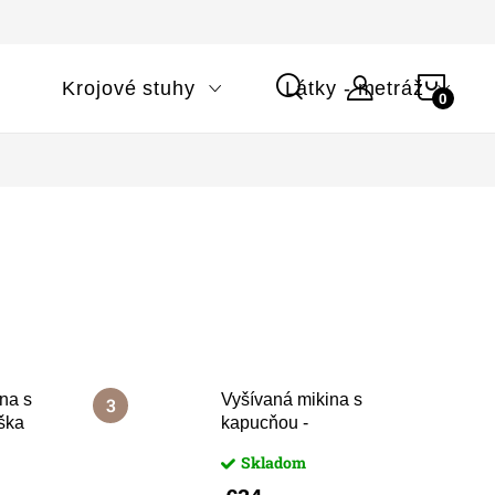
NÁK
i
Krojové stuhy
Látky - metráž
KOŠÍ
na s
Vyšívaná mikina s
ška
kapucňou -
Ružová
Skladom