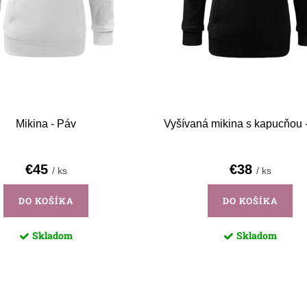
Mikina - Páv
Vyšívaná mikina s kapucňou -
€45
€38
/ ks
/ ks
DO KOŠÍKA
DO KOŠÍKA
Skladom
Skladom