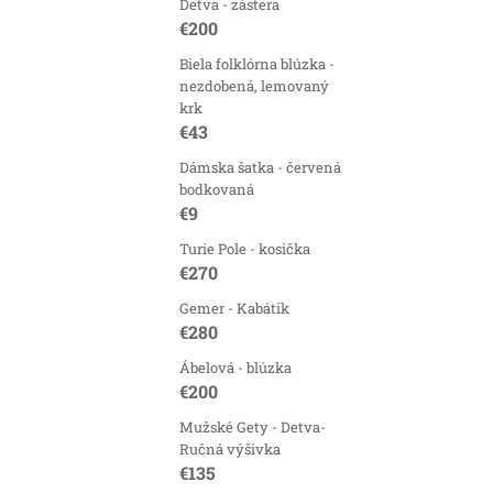
y
Detva - zástera
€200
v
Biela folklórna blúzka -
ý
nezdobená, lemovaný
p
krk
€43
i
Dámska šatka - červená
s
bodkovaná
u
€9
Turie Pole - kosička
€270
Gemer - Kabátik
€280
Ábelová - blúzka
€200
Mužské Gety - Detva-
Ručná výšivka
€135