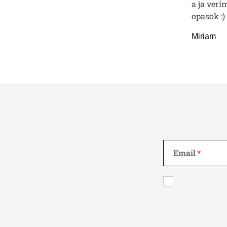
a ja verí
opasok :)
Miriam
Email