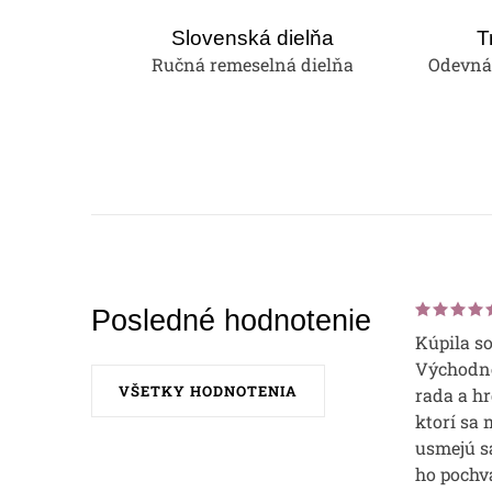
Slovenská dielňa
T
Ručná remeselná dielňa
Odevná 
Posledné hodnotenie
Kúpila s
Východne
VŠETKY HODNOTENIA
rada a hr
ktorí sa 
usmejú sa
ho pochvá