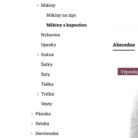
a
Mikiny
n
Mikiny na zips
Mikiny s kapucňou
e
Nohavice
l
Abecedne
Opasky
R
Sukne
a
Šatky
V
d
Výpreda
Šaty
ý
e
Tielka
p
n
Tričká
i
Vesty
i
Pánska
s
e
Detská
p
p
Dievčenská