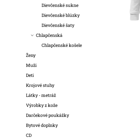
r
r
Dievčenské sukne
o
o
Dievčenské blúzky
d
Dievčenské šaty
d
Chlapčenská
u
u
Chlapčenské košele
k
k
Ženy
t
t
Muži
o
Deti
o
Krojové stuhy
v
v
Látky - metráž
Výrobky z kože
Darčekové poukážky
Bytové doplnky
CD