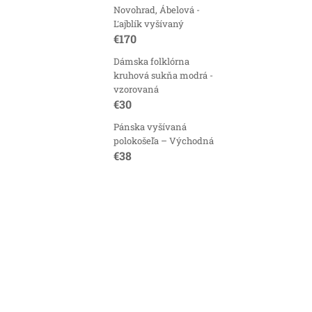
Novohrad, Ábelová -
Ľajblík vyšívaný
€170
Dámska folklórna
kruhová sukňa modrá -
vzorovaná
€30
Pánska vyšívaná
polokošeľa – Východná
€38