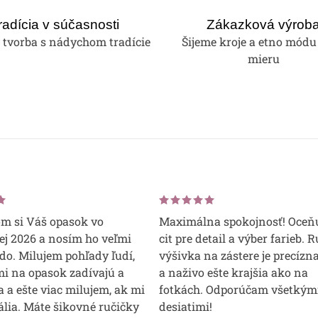
radícia v súčasnosti
Zákazková výrob
tvorba s nádychom tradície
Šijeme kroje a etno módu
mieru
om si Váš opasok vo
Maximálna spokojnosť! Oceň
j 2026 a nosím ho veľmi
cit pre detail a výber farieb. 
do. Milujem pohľady ľudí,
výšivka na zástere je precízna
mi na opasok zadívajú a
a naživo ešte krajšia ako na
 a ešte viac milujem, ak mi
fotkách. Odporúčam všetkým
lia. Máte šikovné ručičky
desiatimi!