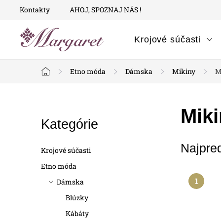
Prejsť
Kontakty
AHOJ, SPOZNAJ NÁS !
na
obsah
Krojové súčasti
Etno móda
Dámska
Mikiny
M
Domov
B
Mik
Preskočiť
Kategórie
o
kategórie
Najpre
č
Krojové súčasti
n
Etno móda
Dámska
ý
Blúzky
p
Kábáty