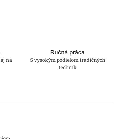
a
Ručná práca
 aj na
S vysokým podielom tradičných
techník
ujem