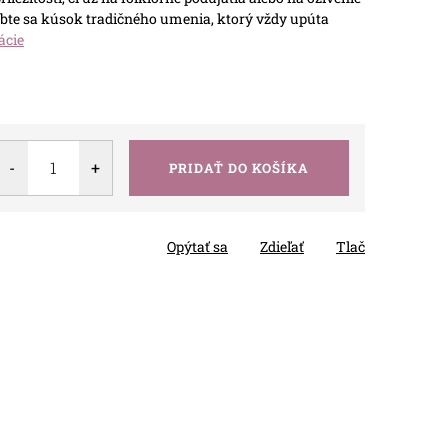
te sa kúsok tradičného umenia, ktorý vždy upúta
ácie
PRIDAŤ DO KOŠÍKA
Opýtať sa
Zdieľať
Tlač