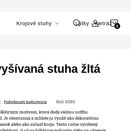
NÁK
i
Krojové stuhy
Látky - metráž
KOŠÍ
yšívaná stuha žltá
Kód:
KS83
é
Podrobnosti hodnotenia
olklórnym motívom, ktorá dodá vášmu outfitu
ad. Je všestranná a môžete ju využiť ako dekoratívnu
pasok alebo ako súčasť kroja. Tento ručne vyrobený
íležitosti, či už na folklórne podujatia alebo na oživenie