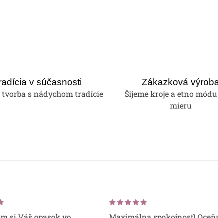
radícia v súčasnosti
Zákazková výrob
tvorba s nádychom tradície
Šijeme kroje a etno módu
mieru
om si Váš opasok vo
Maximálna spokojnosť! Oceň