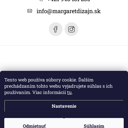
t
info
@
margaretdizajn.sk
i
e
Tento web používa súbory cookie. Ďalším
prechádzaním tohto webu vyjadrujete súhlas s ich
používaním. Viac informácií
tu
.
Nastavenie
Copyright 2026
Margaret dizajn
. Všetky práva vyhradené.
Odmietnuť
Súhlasím