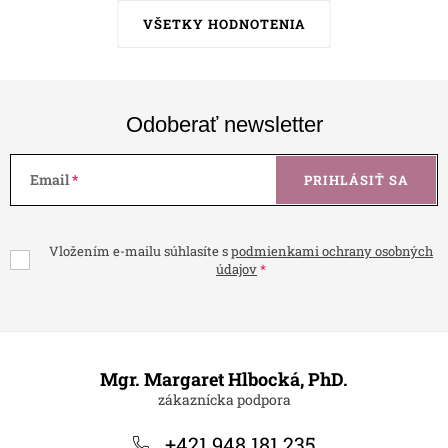
VŠETKY HODNOTENIA
Odoberať newsletter
Email
PRIHLÁSIŤ SA
Vložením e-mailu súhlasíte s
podmienkami ochrany osobných
údajov
Z
á
Mgr. Margaret Hlbocká, PhD.
p
ä
+421 948 181 235