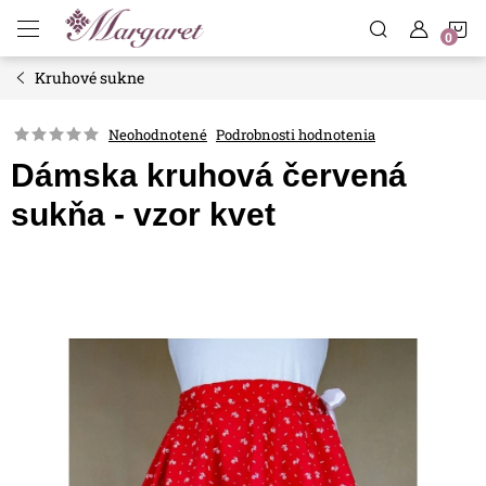
Prejsť
N
na
obsah
Kruhové sukne
K
Neohodnotené
Podrobnosti hodnotenia
Dámska kruhová červená
sukňa - vzor kvet