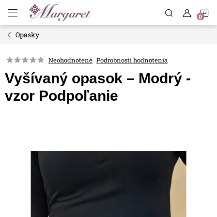
Prejsť
N
na
obsah
Opasky
K
Neohodnotené
Podrobnosti hodnotenia
Vyšívaný opasok – Modrý -
vzor Podpoľanie