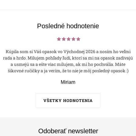
Posledné hodnotenie
Kúpila som si Váš opasok vo Východnej 2026 a nosím ho veľmi
rada a hrdo. Milujem pohľady ľudí, ktorí sa mi na opasok zadívajú
a usmejú sa a ešte viac milujem, ak mi ho pochvália. Máte
šikovné ručičky a ja verím, že to nie je môj posledný opasok :)
Miriam
VŠETKY HODNOTENIA
Odoberať newsletter