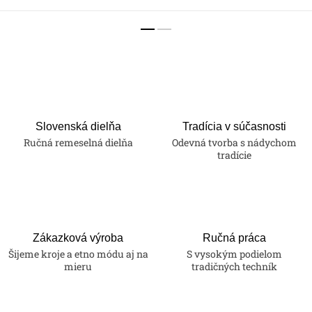
Slovenská dielňa
Tradícia v súčasnosti
Ručná remeselná dielňa
Odevná tvorba s nádychom
tradície
Zákazková výroba
Ručná práca
Šijeme kroje a etno módu aj na
S vysokým podielom
mieru
tradičných techník