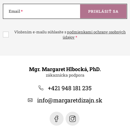
Email
PRIHLÁSIŤ SA
Vložením e-mailu súhlasíte s
podmienkami ochrany osobných
údajov
Z
á
Mgr. Margaret Hlbocká, PhD.
p
ä
+421 948 181 235
t
info
@
margaretdizajn.sk
i
e