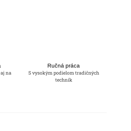
a
Ručná práca
 aj na
S vysokým podielom tradičných
techník