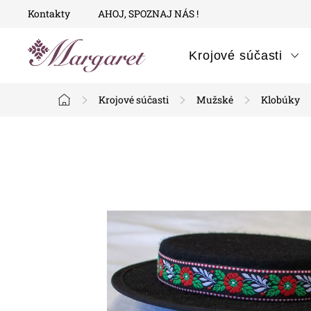
Prejsť
Kontakty
AHOJ, SPOZNAJ NÁS !
na
obsah
Krojové súčasti
Krojové súčasti
Mužské
Klobúky
Domov