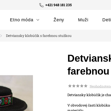
+421 948 181 235
Etno móda
Ženy
Muži
Det
Detviansky klobúčik s farebnou stužkou
Detvians
farebnou
Neohodnoten
Detviansky klobúčik je cha
V obvodovej časti klobúka
materiálu.