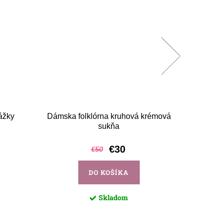
ážky
Dámska folklórna kruhová krémová
Detské 
sukňa
€30
€50
DO KOŠÍKA
Skladom