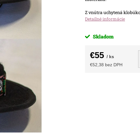
Z vnútra uchytená klobúko
Detailné informácie
Skladom
€55
/ ks
€52,38 bez DPH
Jednotková
cena: