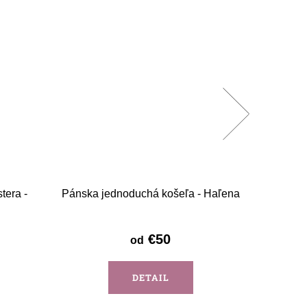
tera -
Pánska jednoduchá košeľa - Haľena
Mužsk
€50
od
DETAIL