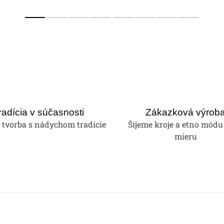
radícia v súčasnosti
Zákazková výrob
tvorba s nádychom tradície
Šijeme kroje a etno módu
mieru