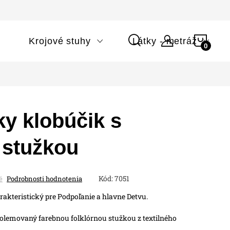
NÁK
i
Krojové stuhy
Látky - metráž
KOŠÍ
ky klobúčik s
 stužkou
Kód:
7051
é
Podrobnosti hodnotenia
rakteristický pre Podpoľanie a hlavne Detvu.
 olemovaný farebnou folklórnou stužkou z textilného