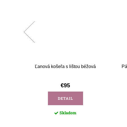
 lazy
Ľanová košeľa s lištou béžová
Pá
€95
DETAIL
Skladom