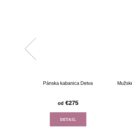
béžová
Pánska kabanica Detva
Mužské
€275
od
DETAIL