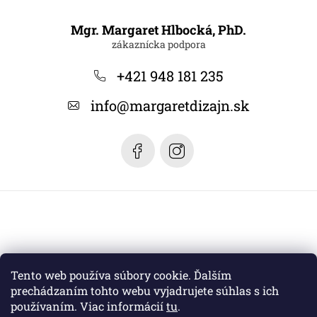
Z
á
Mgr. Margaret Hlbocká, PhD.
p
ä
+421 948 181 235
t
info
@
margaretdizajn.sk
i
e
Tento web používa súbory cookie. Ďalším
prechádzaním tohto webu vyjadrujete súhlas s ich
používaním. Viac informácií
tu
.