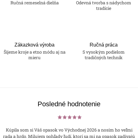
Ručná remeselná dielňa
Odevná tvorba s nádychom
tradície
Zákazková výroba
Ručná práca
Šijeme kroje a etno módu aj na
S vysokým podielom
mieru
tradičných techník
Posledné hodnotenie
Kúpila som si Váš opasok vo Východnej 2026 a nosím ho veľmi
rada a hrdo. Milujem pohľady ľudí, ktorí sa mi na opasok zadívajú