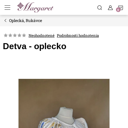
Prejsť
N
na
obsah
Oplecká, Rukávce
K
Neohodnotené
Podrobnosti hodnotenia
Detva - oplecko