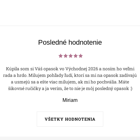
Posledné hodnotenie
Kúpila som si Váš opasok vo Východnej 2026 a nosím ho veľmi
rada a hrdo. Milujem pohľady ľudí, ktorí sa mi na opasok zadívajú
a usmejú sa a ešte viac milujem, ak mi ho pochvália. Máte
šikovné ručičky a ja verím, že to nie je môj posledný opasok :)
Miriam
VŠETKY HODNOTENIA