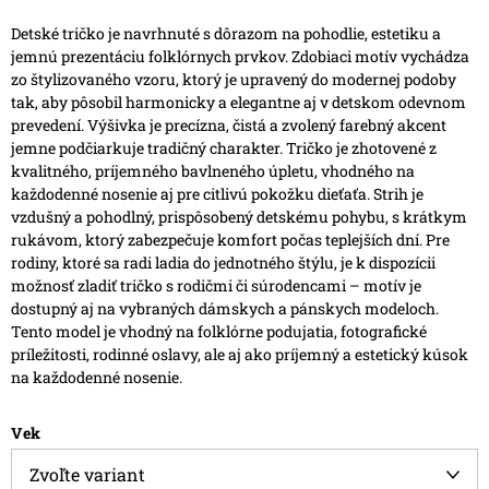
Detské tričko je navrhnuté s dôrazom na pohodlie, estetiku a
jemnú prezentáciu folklórnych prvkov. Zdobiaci motív vychádza
zo štylizovaného vzoru, ktorý je upravený do modernej podoby
tak, aby pôsobil harmonicky a elegantne aj v detskom odevnom
prevedení. Výšivka je precízna, čistá a zvolený farebný akcent
jemne podčiarkuje tradičný charakter.
Tričko je zhotovené z
kvalitného, príjemného bavlneného úpletu, vhodného na
každodenné nosenie aj pre citlivú pokožku dieťaťa. Strih je
vzdušný a pohodlný, prispôsobený detskému pohybu, s krátkym
rukávom, ktorý zabezpečuje komfort počas teplejších dní.
Pre
rodiny, ktoré sa radi ladia do jednotného štýlu, je k dispozícii
možnosť zladiť tričko s rodičmi či súrodencami – motív je
dostupný aj na vybraných dámskych a pánskych modeloch.
Tento model je vhodný na folklórne podujatia, fotografické
príležitosti, rodinné oslavy, ale aj ako príjemný a estetický kúsok
na každodenné nosenie.
Vek