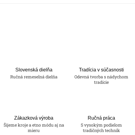
Slovenská dielňa
Tradícia v súčasnosti
Ručná remeselná dielňa
Odevná tvorba s nádychom
tradície
Zákazková výroba
Ručná práca
Šijeme kroje a etno módu aj na
S vysokým podielom
mieru
tradičných techník