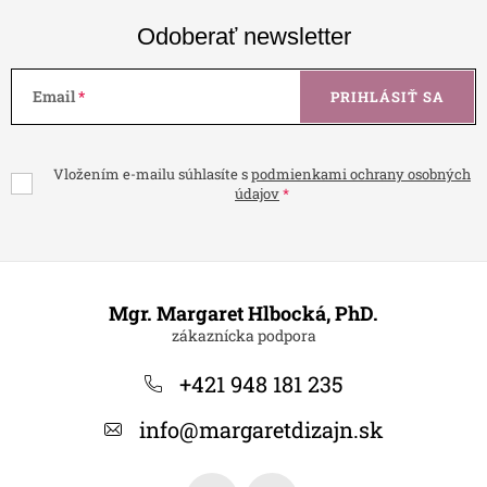
Odoberať newsletter
Email
PRIHLÁSIŤ SA
Vložením e-mailu súhlasíte s
podmienkami ochrany osobných
údajov
Z
á
Mgr. Margaret Hlbocká, PhD.
p
ä
+421 948 181 235
t
info
@
margaretdizajn.sk
i