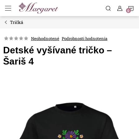
Prejsť
N
na
obsah
Tričká
K
Neohodnotené
Podrobnosti hodnotenia
Detské vyšívané tričko –
Šariš 4