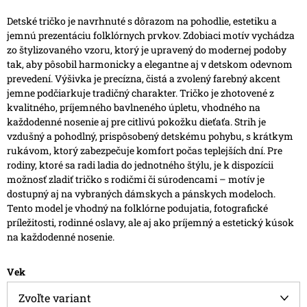
Detské tričko je navrhnuté s dôrazom na pohodlie, estetiku a
jemnú prezentáciu folklórnych prvkov. Zdobiaci motív vychádza
zo štylizovaného vzoru, ktorý je upravený do modernej podoby
tak, aby pôsobil harmonicky a elegantne aj v detskom odevnom
prevedení. Výšivka je precízna, čistá a zvolený farebný akcent
jemne podčiarkuje tradičný charakter.
Tričko je zhotovené z
kvalitného, príjemného bavlneného úpletu, vhodného na
každodenné nosenie aj pre citlivú pokožku dieťaťa. Strih je
vzdušný a pohodlný, prispôsobený detskému pohybu, s krátkym
rukávom, ktorý zabezpečuje komfort počas teplejších dní.
Pre
rodiny, ktoré sa radi ladia do jednotného štýlu, je k dispozícii
možnosť zladiť tričko s rodičmi či súrodencami – motív je
dostupný aj na vybraných dámskych a pánskych modeloch.
Tento model je vhodný na folklórne podujatia, fotografické
príležitosti, rodinné oslavy, ale aj ako príjemný a estetický kúsok
na každodenné nosenie.
Vek