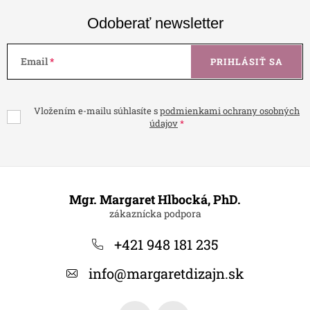
Odoberať newsletter
Email
PRIHLÁSIŤ SA
Vložením e-mailu súhlasíte s
podmienkami ochrany osobných
údajov
Z
á
Mgr. Margaret Hlbocká, PhD.
p
ä
+421 948 181 235
t
info
@
margaretdizajn.sk
i