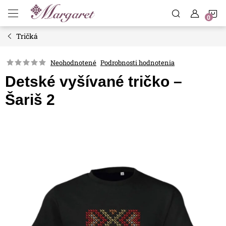
Prejsť
N
na
obsah
Tričká
K
Neohodnotené
Podrobnosti hodnotenia
Detské vyšívané tričko –
Šariš 2