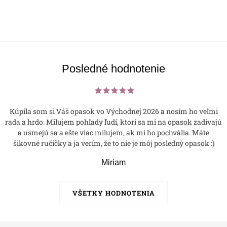
Posledné hodnotenie
Kúpila som si Váš opasok vo Východnej 2026 a nosím ho veľmi
rada a hrdo. Milujem pohľady ľudí, ktorí sa mi na opasok zadívajú
a usmejú sa a ešte viac milujem, ak mi ho pochvália. Máte
šikovné ručičky a ja verím, že to nie je môj posledný opasok :)
Miriam
VŠETKY HODNOTENIA