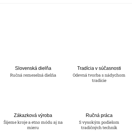
Slovenská dielňa
Tradícia v súčasnosti
Ručná remeselná dielňa
Odevná tvorba s nádychom
tradície
Zákazková výroba
Ručná práca
Šijeme kroje a etno módu aj na
S vysokým podielom
mieru
tradičných techník