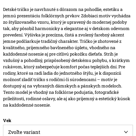
Detské tričko je navrhnuté s dôrazom na pohodlie, estetiku a
jemnú prezentáciu folklórnych prvkov. Zdobiaci motív vychádza
zo štylizovaného vzoru, ktorý je upravený do modernej podoby
tak, aby pôsobil harmonicky a elegantne aj v detskom odevnom
prevedení. Výšivka je precízna, čistá a zvolený farebný akcent
jemne podčiarkuje tradičný charakter.
Tričko je zhotovené z
kvalitného, príjemného bavlneného úpletu, vhodného na
každodenné nosenie aj pre citlivú pokožku dieťaťa. Strih je
vzdušný a pohodlný, prispôsobený detskému pohybu, s krátkym
rukávom, ktorý zabezpečuje komfort počas teplejších dní.
Pre
rodiny, ktoré sa radi ladia do jednotného štýlu, je k dispozícii
možnosť zladiť tričko s rodičmi či súrodencami – motív je
dostupný aj na vybraných dámskych a pánskych modeloch.
Tento model je vhodný na folklórne podujatia, fotografické
príležitosti, rodinné oslavy, ale aj ako príjemný a estetický kúsok
na každodenné nosenie.
Vek