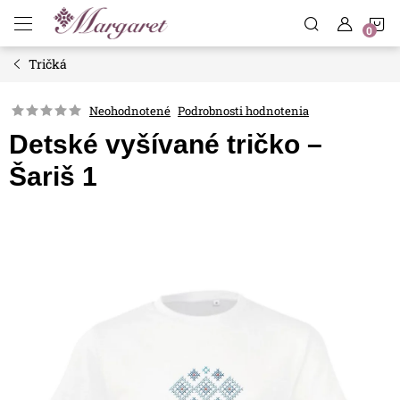
Prejsť
N
na
obsah
Tričká
K
Neohodnotené
Podrobnosti hodnotenia
Detské vyšívané tričko –
Šariš 1