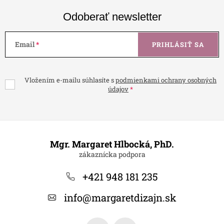
Odoberať newsletter
Email
PRIHLÁSIŤ SA
Vložením e-mailu súhlasíte s
podmienkami ochrany osobných
údajov
Z
á
Mgr. Margaret Hlbocká, PhD.
p
ä
+421 948 181 235
t
info
@
margaretdizajn.sk
i