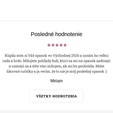
Posledné hodnotenie
Kúpila som si Váš opasok vo Východnej 2026 a nosím ho veľmi
rada a hrdo. Milujem pohľady ľudí, ktorí sa mi na opasok zadívajú
a usmejú sa a ešte viac milujem, ak mi ho pochvália. Máte
šikovné ručičky a ja verím, že to nie je môj posledný opasok :)
Miriam
VŠETKY HODNOTENIA