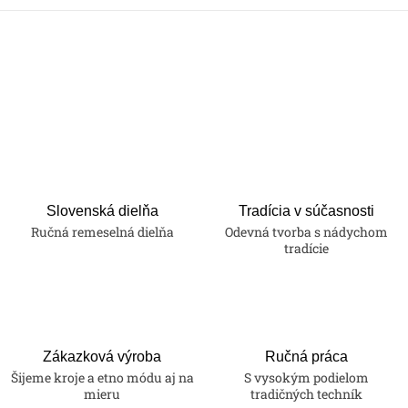
Slovenská dielňa
Tradícia v súčasnosti
Ručná remeselná dielňa
Odevná tvorba s nádychom
tradície
Zákazková výroba
Ručná práca
Šijeme kroje a etno módu aj na
S vysokým podielom
mieru
tradičných techník