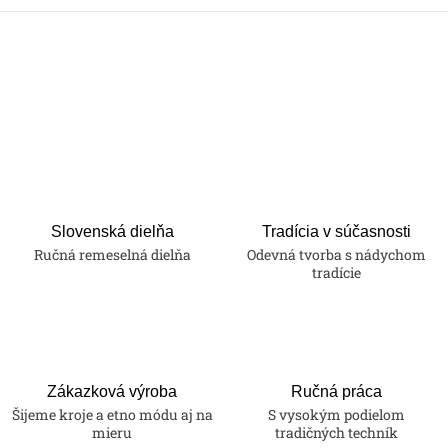
Slovenská dielňa
Tradícia v súčasnosti
Ručná remeselná dielňa
Odevná tvorba s nádychom
tradície
Zákazková výroba
Ručná práca
Šijeme kroje a etno módu aj na
S vysokým podielom
mieru
tradičných techník