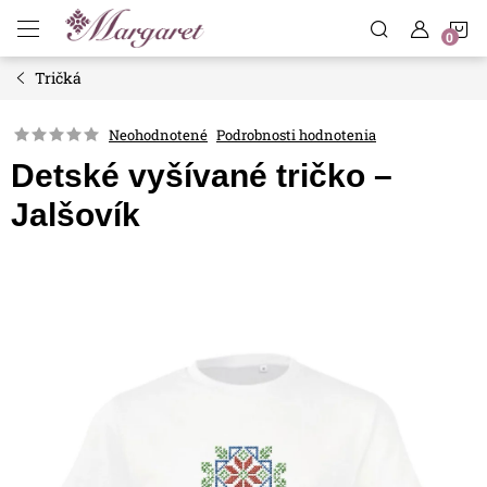
Prejsť
N
na
obsah
Tričká
K
Neohodnotené
Podrobnosti hodnotenia
Detské vyšívané tričko –
Jalšovík