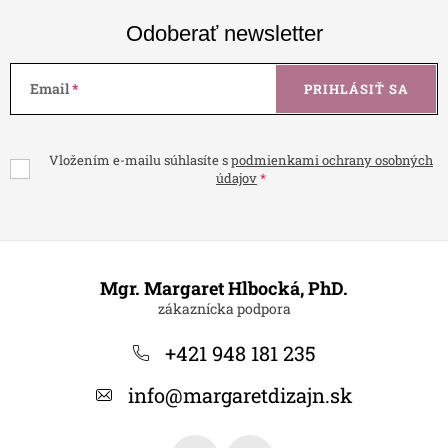
Odoberať newsletter
Email
PRIHLÁSIŤ SA
Vložením e-mailu súhlasíte s
podmienkami ochrany osobných
údajov
Z
á
Mgr. Margaret Hlbocká, PhD.
p
ä
+421 948 181 235
t
info
@
margaretdizajn.sk
i