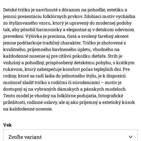
Detské tričko je navrhnuté s dôrazom na pohodlie, estetiku a
jemnú prezentáciu folklórnych prvkov. Zdobiaci motív vychádza
zo štylizovaného vzoru, ktorý je upravený do modernej podoby
tak, aby pôsobil harmonicky a elegantne aj v detskom odevnom
prevedení. Výšivka je precízna, čistá a zvolený farebný akcent
jemne podčiarkuje tradičný charakter.
Tričko je zhotovené z
kvalitného, príjemného bavlneného úpletu, vhodného na
každodenné nosenie aj pre citlivú pokožku dieťaťa. Strih je
vzdušný a pohodlný, prispôsobený detskému pohybu, s krátkym
rukávom, ktorý zabezpečuje komfort počas teplejších dní.
Pre
rodiny, ktoré sa radi ladia do jednotného štýlu, je k dispozícii
možnosť zladiť tričko s rodičmi či súrodencami – motív je
dostupný aj na vybraných dámskych a pánskych modeloch.
Tento model je vhodný na folklórne podujatia, fotografické
príležitosti, rodinné oslavy, ale aj ako príjemný a estetický kúsok
na každodenné nosenie.
Vek