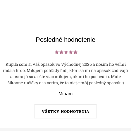
Posledné hodnotenie
Kúpila som si Váš opasok vo Východnej 2026 a nosím ho veľmi
rada a hrdo. Milujem pohľady ľudí, ktorí sa mi na opasok zadívajú
a usmejú sa a ešte viac milujem, ak mi ho pochvália. Máte
šikovné ručičky a ja verím, že to nie je môj posledný opasok :)
Miriam
VŠETKY HODNOTENIA