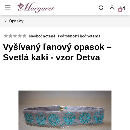
Prejsť
N
na
obsah
Opasky
K
Neohodnotené
Podrobnosti hodnotenia
Vyšívaný ľanový opasok –
Svetlá kaki - vzor Detva