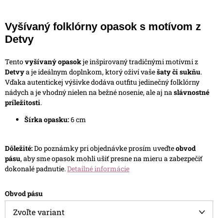
Vyšívaný folklórny opasok s motívom z
Detvy
Tento
vyšívaný opasok
je inšpirovaný tradičnými motívmi z
Detvy
a je ideálnym doplnkom, ktorý oživí vaše
šaty či sukňu
.
Vďaka autentickej výšivke dodáva outfitu jedinečný folklórny
nádych a je vhodný nielen na bežné nosenie, ale aj na
slávnostné
príležitosti
.
Šírka opasku:
6 cm
Dôležité:
Do poznámky pri objednávke prosím uveďte
obvod
pásu
, aby sme opasok mohli ušiť presne na mieru a zabezpečiť
dokonalé padnutie.
Detailné informácie
Obvod pásu