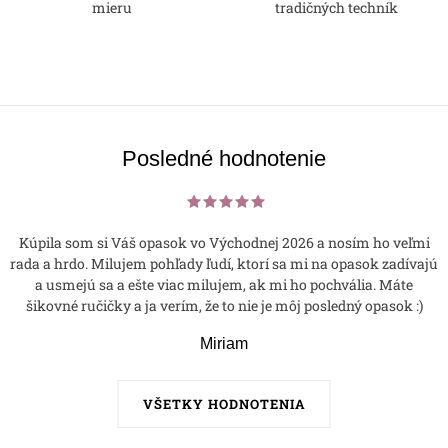
mieru
tradičných techník
Posledné hodnotenie
Kúpila som si Váš opasok vo Východnej 2026 a nosím ho veľmi
rada a hrdo. Milujem pohľady ľudí, ktorí sa mi na opasok zadívajú
a usmejú sa a ešte viac milujem, ak mi ho pochvália. Máte
šikovné ručičky a ja verím, že to nie je môj posledný opasok :)
Miriam
VŠETKY HODNOTENIA