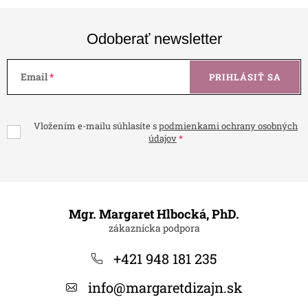
Odoberať newsletter
Email
PRIHLÁSIŤ SA
Vložením e-mailu súhlasíte s
podmienkami ochrany osobných
údajov
Z
á
Mgr. Margaret Hlbocká, PhD.
p
ä
+421 948 181 235
t
info
@
margaretdizajn.sk
i