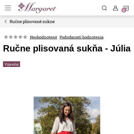
Prejsť
N
na
obsah
Ručne plisované sukne
K
Neohodnotené
Podrobnosti hodnotenia
Ručne plisovaná sukňa - Júlia
Výpredaj