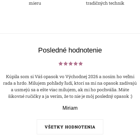
mieru
tradičných techník
Posledné hodnotenie
Kúpila som si Váš opasok vo Východnej 2026 a nosím ho veľmi
rada a hrdo. Milujem pohľady ľudí, ktorí sa mi na opasok zadívajú
a usmejú sa a ešte viac milujem, ak mi ho pochvália. Máte
šikovné ručičky a ja verím, že to nie je môj posledný opasok :)
Miriam
VŠETKY HODNOTENIA