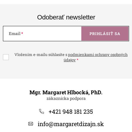
Odoberať newsletter
Email
PRIHLÁSIŤ SA
Vložením e-mailu súhlasíte s
podmienkami ochrany osobných
údajov
Z
á
Mgr. Margaret Hlbocká, PhD.
p
ä
+421 948 181 235
t
info
@
margaretdizajn.sk
i