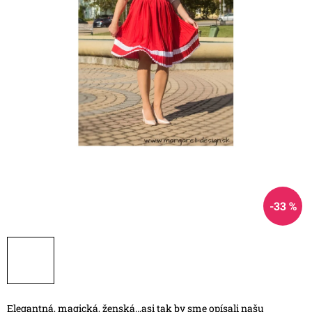
-33 %
Elegantná, magická, ženská…asi tak by sme opísali našu