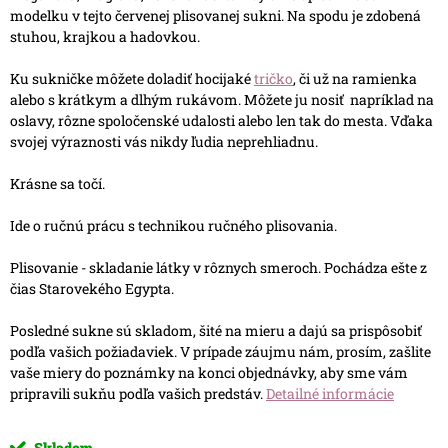
modelku v tejto červenej plisovanej sukni. Na spodu je zdobená
stuhou, krajkou a hadovkou.
Ku sukničke môžete doladiť hocijaké
tričko
, či už na ramienka
alebo s krátkym a dlhým rukávom. Môžete ju nosiť napríklad na
oslavy, rôzne spoločenské udalosti alebo len tak do mesta. Vďaka
svojej výraznosti vás nikdy ľudia neprehliadnu.
Krásne sa točí.
Ide o ručnú prácu s technikou ručného plisovania.
Plisovanie - skladanie látky v rôznych smeroch. Pochádza ešte z
čias Starovekého Egypta.
Posledné sukne sú skladom, šité na mieru a dajú sa prispôsobiť
podľa vašich požiadaviek. V prípade záujmu nám, prosím, zašlite
vaše miery do poznámky na konci objednávky, aby sme vám
pripravili sukňu podľa vašich predstáv.
Detailné informácie
Skladom