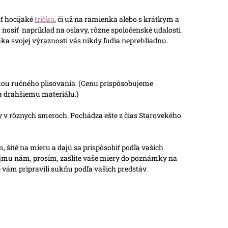
ť hocijaké
tričko
, či už na ramienka alebo s krátkym a
nosiť napríklad na oslavy, rôzne spoločenské udalosti
aka svojej výraznosti vás nikdy ľudia neprehliadnu.
ikou ručného plisovania. (Cenu prispôsobujeme
a drahšiemu materiálu.)
ky v rôznych smeroch. Pochádza ešte z čias Starovekého
 šité na mieru a dajú sa prispôsobiť podľa vašich
ujmu nám, prosím, zašlite vaše miery do poznámky na
vám pripravili sukňu podľa vašich predstáv.