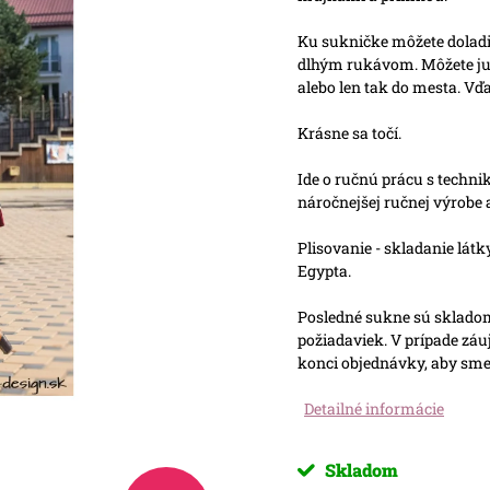
Ku sukničke môžete doladi
dlhým rukávom. Môžete ju 
alebo len tak do mesta. Vď
Krásne sa točí.
Ide o ručnú prácu s techn
náročnejšej ručnej výrobe 
Plisovanie - skladanie lát
Egypta.
Posledné sukne sú skladom,
požiadaviek. V prípade zá
konci objednávky, aby sme 
Detailné informácie
Skladom