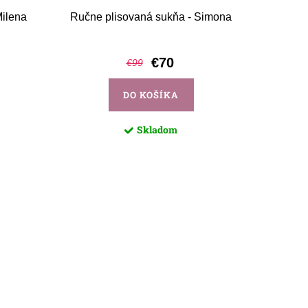
Milena
Ručne plisovaná sukňa - Simona
Ručne
€70
€99
DO KOŠÍKA
Skladom