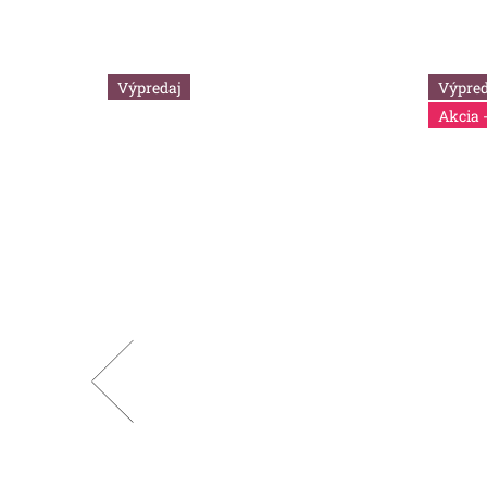
Výpredaj
Výpred