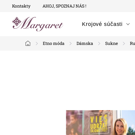
Prejsť
Kontakty
AHOJ, SPOZNAJ NÁS !
na
obsah
Krojové súčasti
Etno móda
Dámska
Sukne
Ru
Domov