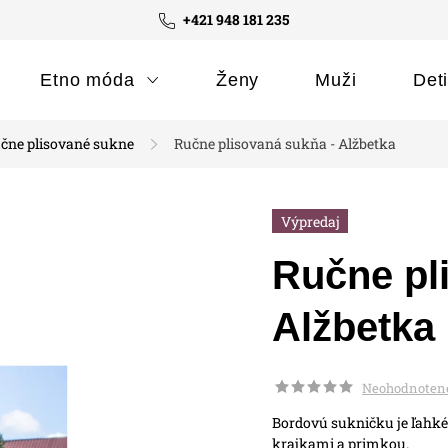
+421 948 181 235
Etno móda
Ženy
Muži
Det
čne plisované sukne
Ručne plisovaná sukňa - Alžbetka
Výpredaj
Ručne pl
Alžbetka
Neohodnoten
Bordovú sukničku je ľahké
krajkami a primkou.