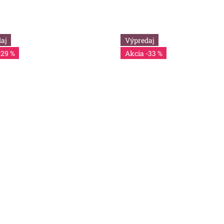
aj
Výpredaj
-29 %
-33 %