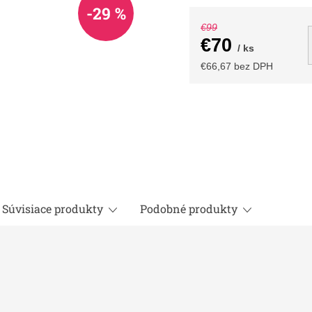
-29 %
€99
€70
/ ks
€66,67 bez DPH
Jednotková
cena:
Súvisiace produkty
Podobné produkty