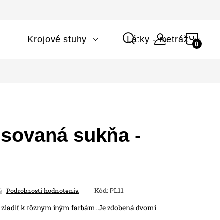
NÁK
i
Krojové stuhy
Látky - metráž
KOŠÍ
isovaná sukňa -
Kód:
PL11
é
Podrobnosti hodnotenia
 zladiť k rôznym iným farbám. Je zdobená dvomi