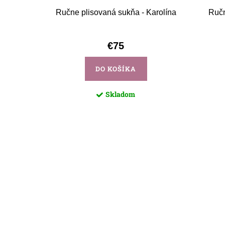
ou stuhou
Ručne plisovaná sukňa - Karolína
Ručn
€75
DO KOŠÍKA
Skladom