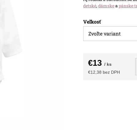
detské
,
dámske
a
pánske t
Veľkosť
€13
/ ks
€12,38 bez DPH
Jednotková
cena: