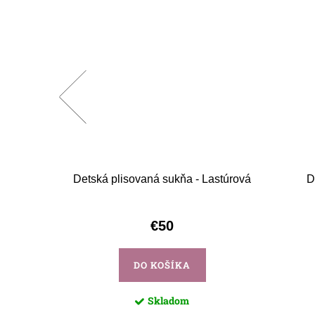
šívaná
Detská plisovaná sukňa - Lastúrová
D
rá – vzor
v
€50
DO KOŠÍKA
Skladom