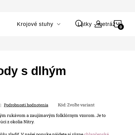
NÁK
i
Krojové stuhy
Látky - metráž
KOŠÍ
ody s dlhým
Kód:
Zvoľte variant
é
Podrobnosti hodnotenia
lhým rukávom a zaujímavým folklórnym vzorom. Je to
ci z okolia Nitry.
ôžu zladiť. V našej ponuke nájdete aj rôzne
chlapčenské
,