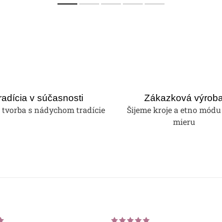
radícia v súčasnosti
Zákazková výrob
tvorba s nádychom tradície
Šijeme kroje a etno módu
mieru