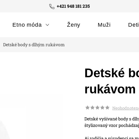
+421 948 181 235
Etno móda
Ženy
Muži
Det
Detské body s dlhým rukávom
Detské b
rukávom
Neohodnoten
Detské vyšívané body s d
štylizovaný vzor pochádzajú
Aj rodičia a súrodenci sa m