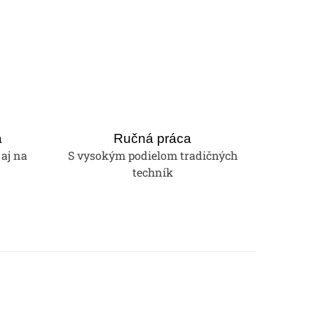
a
Ručná práca
 aj na
S vysokým podielom tradičných
techník