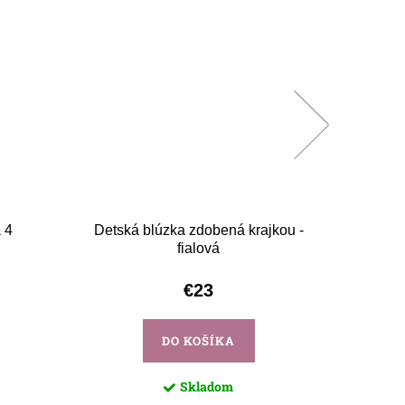
 4
Detská blúzka zdobená krajkou -
Biela su
fialová
€23
DO KOŠÍKA
Skladom