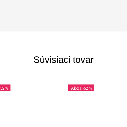
Súvisiaci tovar
-52 %
-52 %