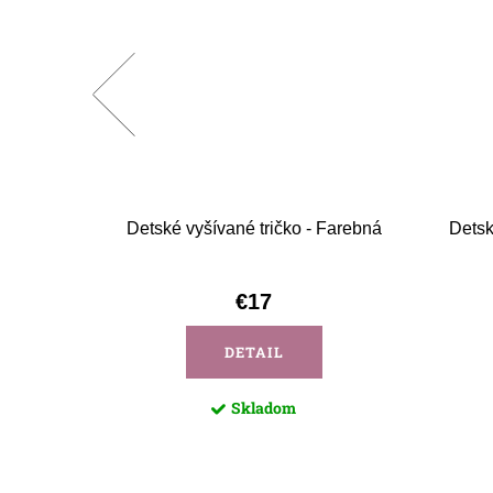
ňa 4
Detské vyšívané tričko - Farebná
Detsk
€17
DETAIL
Skladom