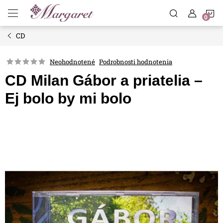
Prejsť
N
na
obsah
CD
K
Neohodnotené
Podrobnosti hodnotenia
CD Milan Gábor a priatelia –
Ej bolo by mi bolo