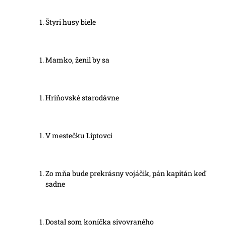
Štyri husy biele
Mamko, ženil by sa
Hriňovské starodávne
V mestečku Liptovci
Zo mňa bude prekrásny vojáčik, pán kapitán keď
sadne
Dostal som koníčka sivovraného