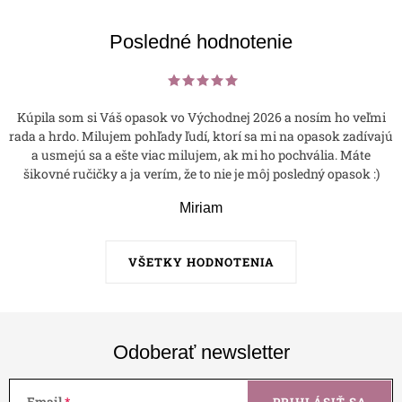
Posledné hodnotenie
Kúpila som si Váš opasok vo Východnej 2026 a nosím ho veľmi
rada a hrdo. Milujem pohľady ľudí, ktorí sa mi na opasok zadívajú
a usmejú sa a ešte viac milujem, ak mi ho pochvália. Máte
šikovné ručičky a ja verím, že to nie je môj posledný opasok :)
Miriam
VŠETKY HODNOTENIA
Odoberať newsletter
Email
PRIHLÁSIŤ SA