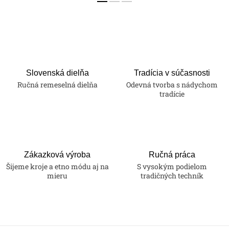
Slovenská dielňa
Tradícia v súčasnosti
Ručná remeselná dielňa
Odevná tvorba s nádychom
tradície
Zákazková výroba
Ručná práca
Šijeme kroje a etno módu aj na
S vysokým podielom
mieru
tradičných techník