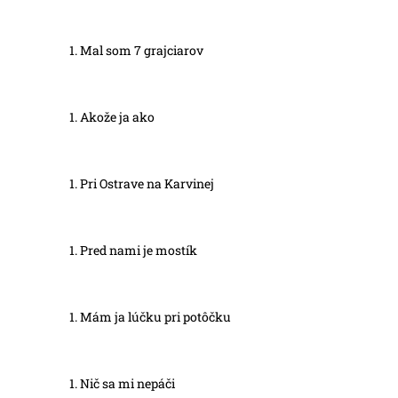
Mal som 7 grajciarov
Akože ja ako
Pri Ostrave na Karvinej
Pred nami je mostík
Mám ja lúčku pri potôčku
Nič sa mi nepáči