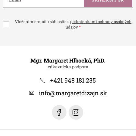
Vložením e-mailu súhlasíte s
podmienkami ochrany osobných
údajov
Z
á
Mgr. Margaret Hlbocká, PhD.
p
ä
+421 948 181 235
t
info
@
margaretdizajn.sk
i
e