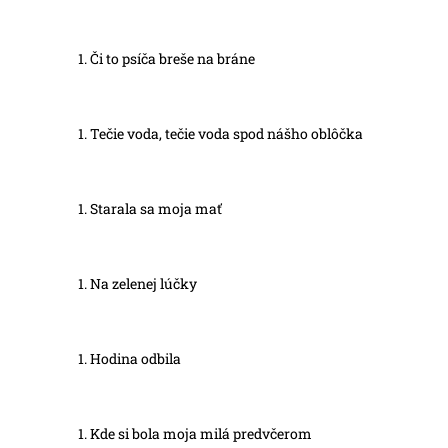
Či to psíča breše na bráne
Tečie voda, tečie voda spod nášho oblôčka
Starala sa moja mať
Na zelenej lúčky
Hodina odbila
Kde si bola moja milá predvčerom