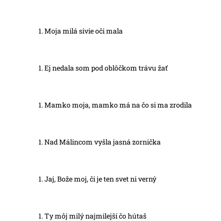
Moja milá sivie oči mala
Ej nedala som pod oblôčkom trávu žať
Mamko moja, mamko má na čo si ma zrodila
Nad Málincom vyšla jasná zornička
Jaj, Bože moj, či je ten svet ni verný
Ty môj milý najmilejší čo hútaš