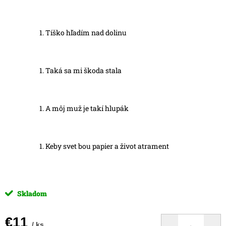
Tíško hľadím nad dolinu
Taká sa mi škoda stala
A môj muž je takí hlupák
Keby svet bou papier a život atrament
Skladom
€11
/ ks