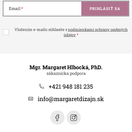
Email
PRIHLÁSIŤ SA
Vložením e-mailu súhlasíte s
podmienkami ochrany osobných
údajov
Z
á
Mgr. Margaret Hlbocká, PhD.
p
ä
+421 948 181 235
t
info
@
margaretdizajn.sk
i
e