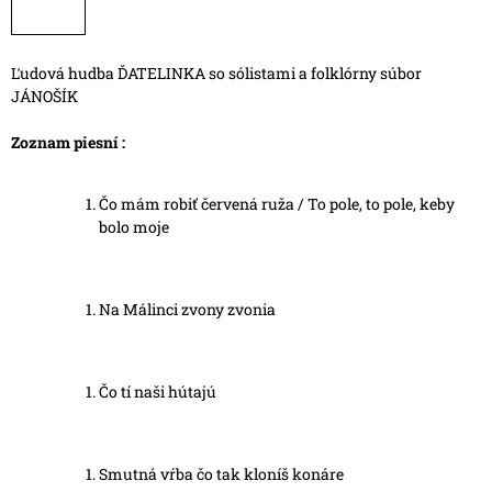
Ľudová hudba ĎATELINKA so sólistami a folklórny súbor
JÁNOŠÍK
Zoznam piesní :
Čo mám robiť červená ruža / To pole, to pole, keby
bolo moje
Na Málinci zvony zvonia
Čo tí naši hútajú
Smutná vŕba čo tak kloníš konáre