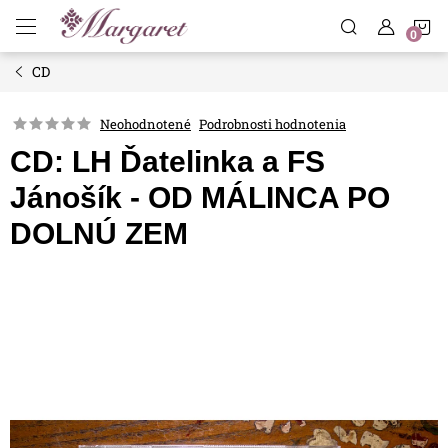
Prejsť
N
na
obsah
CD
K
Neohodnotené
Podrobnosti hodnotenia
CD: LH Ďatelinka a FS
Jánošík - OD MÁLINCA PO
DOLNÚ ZEM