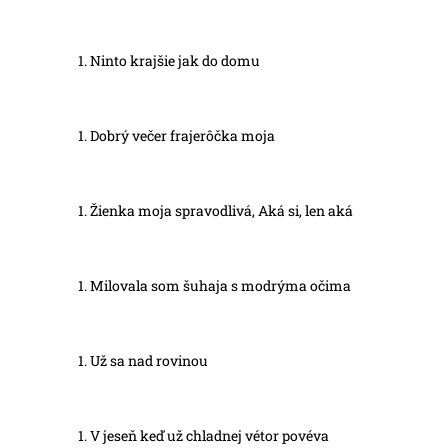
Ninto krajšie jak do domu
Dobrý večer frajerôčka moja
Žienka moja spravodlivá, Aká si, len aká
Milovala som šuhaja s modrýma očima
Už sa nad rovinou
V jeseň keď už chladnej vétor povéva