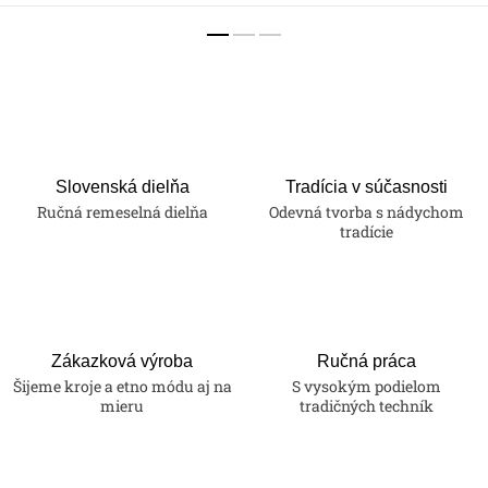
Slovenská dielňa
Tradícia v súčasnosti
Ručná remeselná dielňa
Odevná tvorba s nádychom
tradície
Zákazková výroba
Ručná práca
Šijeme kroje a etno módu aj na
S vysokým podielom
mieru
tradičných techník