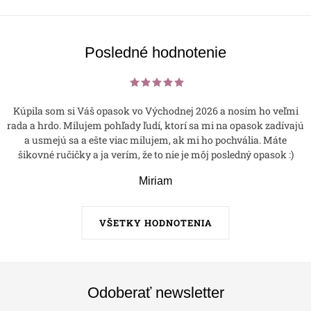
Posledné hodnotenie
Kúpila som si Váš opasok vo Východnej 2026 a nosím ho veľmi
rada a hrdo. Milujem pohľady ľudí, ktorí sa mi na opasok zadívajú
a usmejú sa a ešte viac milujem, ak mi ho pochvália. Máte
šikovné ručičky a ja verím, že to nie je môj posledný opasok :)
Miriam
VŠETKY HODNOTENIA
Odoberať newsletter