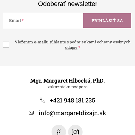
Odoberať newsletter
Email
PRIHLÁSIŤ SA
Vložením e-mailu súhlasíte s
podmienkami ochrany osobných
údajov
Z
á
Mgr. Margaret Hlbocká, PhD.
p
ä
+421 948 181 235
t
info
@
margaretdizajn.sk
i
e