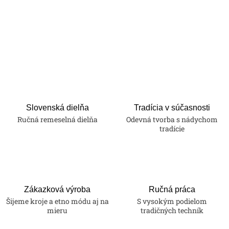
Slovenská dielňa
Tradícia v súčasnosti
Ručná remeselná dielňa
Odevná tvorba s nádychom
tradície
Zákazková výroba
Ručná práca
Šijeme kroje a etno módu aj na
S vysokým podielom
mieru
tradičných techník