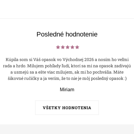
Posledné hodnotenie
Kúpila som si Váš opasok vo Východnej 2026 a nosím ho veľmi
rada a hrdo. Milujem pohľady ľudí, ktorí sa mi na opasok zadívajú
a usmejú sa a ešte viac milujem, ak mi ho pochvália. Máte
šikovné ručičky a ja verím, že to nie je môj posledný opasok :)
Miriam
VŠETKY HODNOTENIA