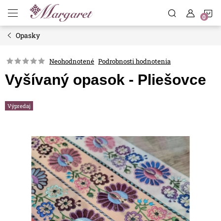
Prejsť
N
na
obsah
Opasky
K
Neohodnotené
Podrobnosti hodnotenia
Vyšívaný opasok - Pliešovce
Výpredaj