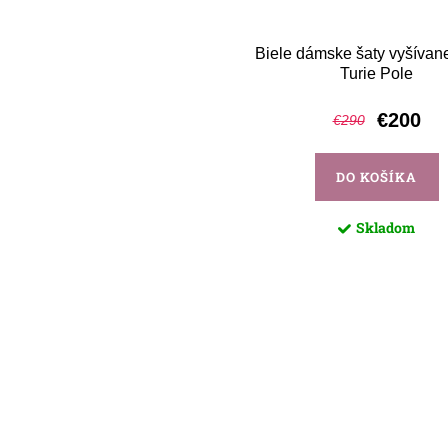
Biele dámske šaty vyšívane
Turie Pole
€200
€290
DO KOŠÍKA
Skladom