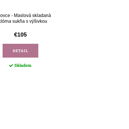
šovce - Maslová skladaná
klórna sukňa s výšivkou
€105
DETAIL
Skladom