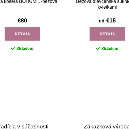
á košeľa BOHUMIL -béžová
Béžová dievčenská sukni
kvietkami
€80
€15
od
DETAIL
DETAIL
Skladom
Skladom
radícia v súčasnosti
Zákazková výrob