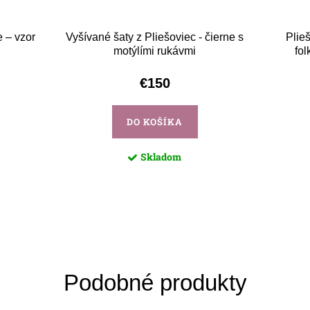
 – vzor
Vyšívané šaty z Pliešoviec - čierne s
Plie
motýlími rukávmi
fol
€150
DO KOŠÍKA
Skladom