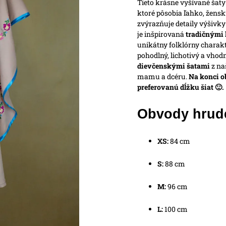
Tieto krásne vyšívané šat
ktoré pôsobia ľahko, žens
zvýrazňuje detaily výšivky
je inšpirovaná
tradičnými 
unikátny folklórny charakt
pohodlný, lichotivý a vhodn
dievčenskými šatami
z na
mamu a dcéru.
Na konci 
preferovanú dĺžku šiat 🙂.
Obvody hrud
XS:
84 cm
S:
88 cm
M:
96 cm
L:
100 cm