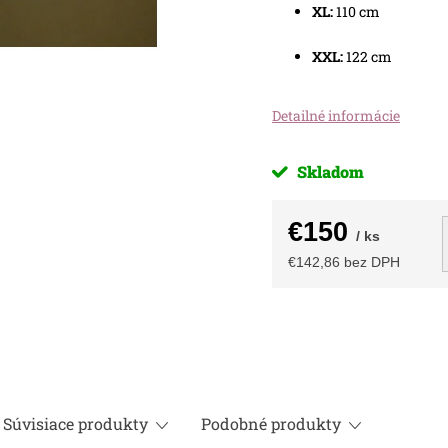
XL:
110 cm
XXL:
122 cm
Detailné informácie
Skladom
€150
/ ks
€142,86 bez DPH
Jednotková
cena:
Súvisiace produkty
Podobné produkty