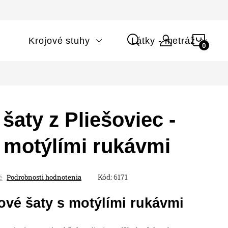
NÁK
i
Krojové stuhy
Látky - metráž
KOŠÍ
šaty z Pliešoviec -
 motýlími rukávmi
Kód:
6171
é
Podrobnosti hodnotenia
ové šaty s motýlími rukávmi