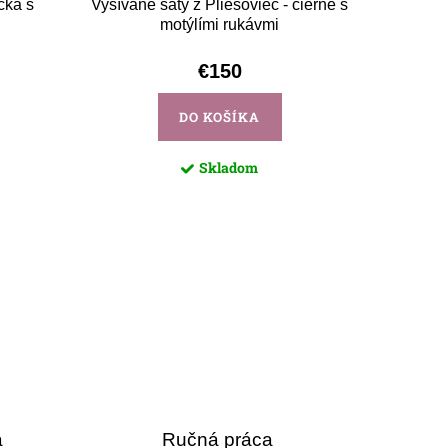
čka s
Vyšívané šaty z Pliešoviec - čierne s
motýlími rukávmi
€150
DO KOŠÍKA
Skladom
a
Ručná práca