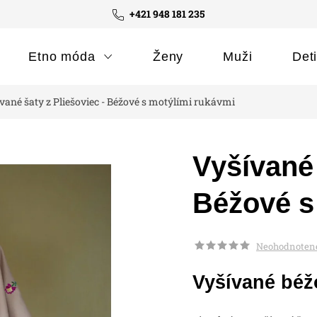
+421 948 181 235
Etno móda
Ženy
Muži
Det
vané šaty z Pliešoviec - Béžové s motýlími rukávmi
Vyšívané 
Béžové s
Neohodnoten
Vyšívané béž