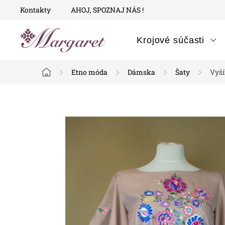
Prejsť
Kontakty
AHOJ, SPOZNAJ NÁS !
na
obsah
Krojové súčasti
Etno móda
Dámska
Šaty
Vyší
Domov