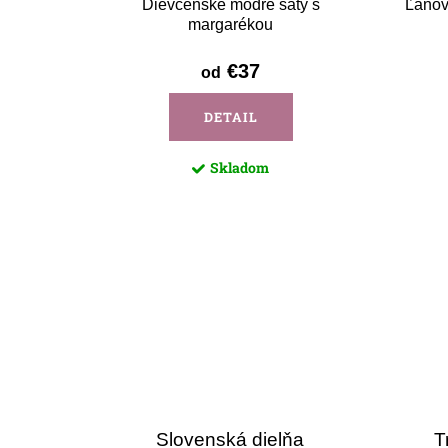
Dievčenské modré šaty s
Ľanov
margarékou
€37
od
DETAIL
Skladom
Slovenská dielňa
T