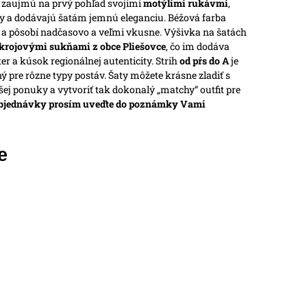
y zaujmú na prvý pohľad svojimi
motýlími rukávmi
,
ky a dodávajú šatám jemnú eleganciu. Béžová farba
 a pôsobí nadčasovo a veľmi vkusne.
Výšivka na šatách
krojovými sukňami z obce Pliešovce
, čo im dodáva
er a kúsok regionálnej autenticity. Strih
od pŕs do A
je
ý pre rôzne typy postáv.
Šaty môžete krásne zladiť s
šej ponuky a vytvoriť tak dokonalý „matchy“ outfit pre
objednávky prosím uveďte do poznámky Vami
e