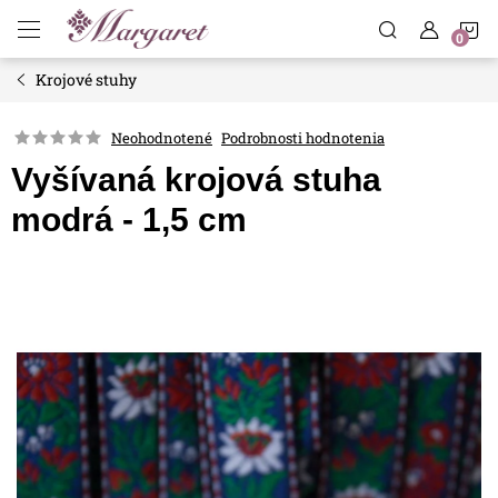
Prejsť
N
na
obsah
Krojové stuhy
K
Neohodnotené
Podrobnosti hodnotenia
Vyšívaná krojová stuha
modrá - 1,5 cm