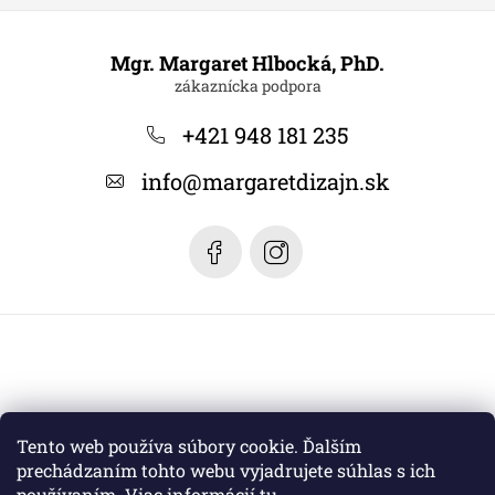
Z
á
Mgr. Margaret Hlbocká, PhD.
p
ä
+421 948 181 235
t
info
@
margaretdizajn.sk
i
e
Tento web používa súbory cookie. Ďalším
prechádzaním tohto webu vyjadrujete súhlas s ich
používaním. Viac informácií
tu
.