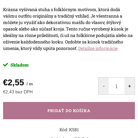
Krásna vyšívaná stuha s folklórnym motívom, ktorá dodá
vášmu outfitu originálny a tradičný vzhľad. Je všestranná a
môžete ju využiť ako dekoratívnu mašľu do vlasov, štýlový
opasok alebo ako súčasť kroja. Tento ručne vyrobený kúsok je
ideálny na rôzne príležitosti, či už na folklórne podujatia alebo na
oživenie každodenného looku. Ozdobte sa kúsok tradičného
umenia, ktorý vždy upúta pozornosť.
Detailné informácie
Skladom
€2,55
/ m
€2,43 bez DPH
Jednotková
cena:
PRIDAŤ DO KOŠÍKA
Kód:
KS81