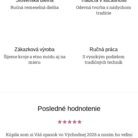
Slovenská dielňa
Tradícia v súčasnosti
Ručná remeselná dielňa
Odevná tvorba s nádychom
tradície
Zákazková výroba
Ručná práca
Šijeme kroje a etno módu aj na
S vysokým podielom
mieru
tradičných techník
Posledné hodnotenie
Kúpila som si Váš opasok vo Východnej 2026 a nosím ho veľmi