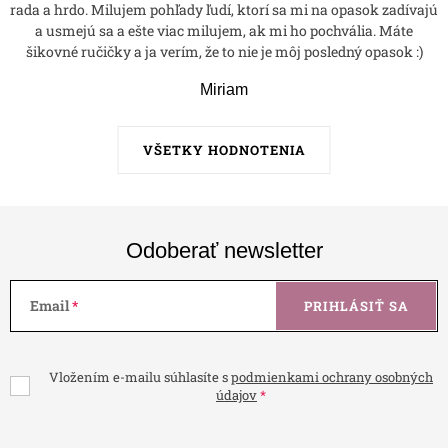
rada a hrdo. Milujem pohľady ľudí, ktorí sa mi na opasok zadívajú
a usmejú sa a ešte viac milujem, ak mi ho pochvália. Máte
šikovné ručičky a ja verím, že to nie je môj posledný opasok :)
Miriam
VŠETKY HODNOTENIA
Odoberať newsletter
Email
PRIHLÁSIŤ SA
Vložením e-mailu súhlasíte s
podmienkami ochrany osobných
údajov