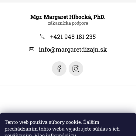
Z
á
Mgr. Margaret Hlbocká, PhD.
p
ä
+421 948 181 235
t
info
@
margaretdizajn.sk
i
e
Tento web používa súbory cookie. Ďalším
prechádzaním tohto webu vyjadrujete súhlas s ich
používaním. Viac informácií
tu
.