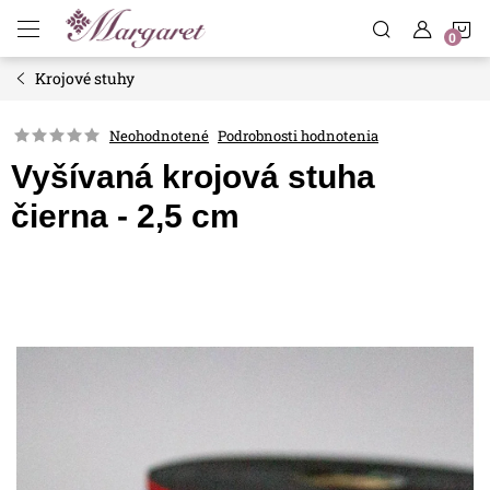
Prejsť
N
na
obsah
Krojové stuhy
K
Neohodnotené
Podrobnosti hodnotenia
Vyšívaná krojová stuha
čierna - 2,5 cm