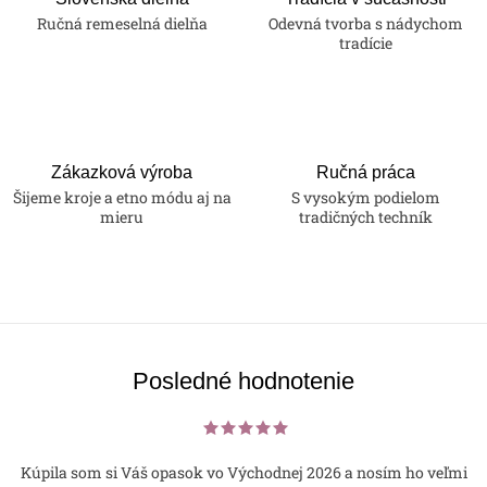
Ručná remeselná dielňa
Odevná tvorba s nádychom
tradície
Zákazková výroba
Ručná práca
Šijeme kroje a etno módu aj na
S vysokým podielom
mieru
tradičných techník
Posledné hodnotenie
Kúpila som si Váš opasok vo Východnej 2026 a nosím ho veľmi