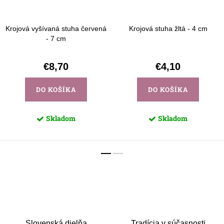
Krojová vyšívaná stuha červená
Krojová stuha žltá - 4 cm
- 7 cm
€8,70
€4,10
DO KOŠÍKA
DO KOŠÍKA
Skladom
Skladom
Slovenská dielňa
Tradícia v súčasnosti