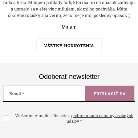
rada a hrdo. Milujem pohľady ľudí, ktorí sa mi na opasok zadívajú
a usmejú sa a ešte viac milujem, ak mi ho pochvália. Máte
šikovné ručičky a ja verím, že to nie je môj posledný opasok :)
Miriam
VŠETKY HODNOTENIA
Odoberať newsletter
Email
PRIHLÁSIŤ SA
Vložením e-mailu súhlasíte s
podmienkami ochrany osobných
údajov