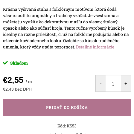
Krásna vyšívaná stuha s folklórnym motívom, ktorá dodá
vášmu outfitu originálny a tradičný vzhľad. Je všestranná a
môžete ju využiť ako dekoratívnu mašľu do vlasov, štýlový
opasok alebo ako súčasť kroja. Tento ručne vyrobený kúsok je
ideálny na rôzne príležitosti, či už na folklórne podujatia alebo na
oživenie každodenného looku. Ozdobte sa kúsok tradičného
umenia, ktorý vždy upúta pozornosť.
Detailné informácie
Skladom
€2,55
/ m
€2,43 bez DPH
Jednotková
cena:
PRIDAŤ DO KOŠÍKA
Kód:
KS53