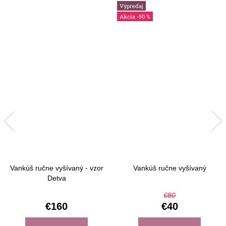
Výpredaj
-50 %
Vankúš ručne vyšívaný - vzor
Vankúš ručne vyšívaný
Detva
€80
€160
€40