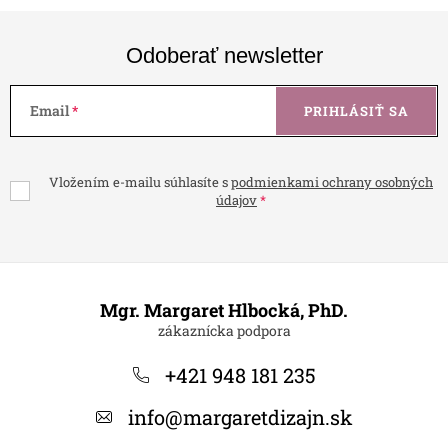
Odoberať newsletter
Email
PRIHLÁSIŤ SA
Vložením e-mailu súhlasíte s
podmienkami ochrany osobných
údajov
Z
á
Mgr. Margaret Hlbocká, PhD.
p
ä
+421 948 181 235
t
info
@
margaretdizajn.sk
i