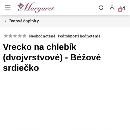
Prejsť
N
na
obsah
Bytové doplnky
K
Neohodnotené
Podrobnosti hodnotenia
Vrecko na chlebík
(dvojvrstvové) - Béžové
srdiečko