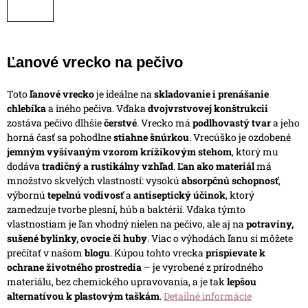
Ľanové vrecko na pečivo
Toto
ľanové vrecko
je ideálne na
skladovanie i prenášanie
chlebíka
a iného pečiva. Vďaka
dvojvrstvovej konštrukcii
zostáva pečivo dlhšie
čerstvé
. Vrecko má
podlhovastý tvar
a jeho
horná časť sa pohodlne
stiahne šnúrkou
.
Vrecúško je ozdobené
jemným vyšívaným vzorom krížikovým stehom
, ktorý mu
dodáva
tradičný a rustikálny vzhľad
.
Ľan ako materiál
má
množstvo skvelých vlastností: vysokú
absorpčnú schopnosť
,
výbornú
tepelnú vodivosť
a
antiseptický účinok
, ktorý
zamedzuje tvorbe plesní, húb a baktérií. Vďaka týmto
vlastnostiam je ľan vhodný nielen na pečivo, ale aj na
potraviny,
sušené bylinky, ovocie či huby
. Viac o výhodách ľanu si môžete
prečítať v našom
blogu
.
Kúpou tohto vrecka
prispievate k
ochrane životného prostredia
– je vyrobené z prírodného
materiálu, bez chemického upravovania, a je tak
lepšou
alternatívou k plastovým taškám
.
Detailné informácie