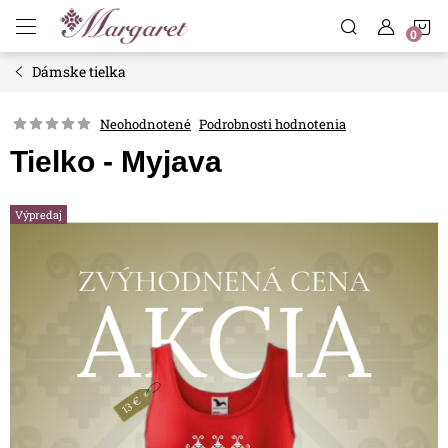
Prejsť
N
na
obsah
Dámske tielka
K
Neohodnotené
Podrobnosti hodnotenia
Tielko - Myjava
Výpredaj