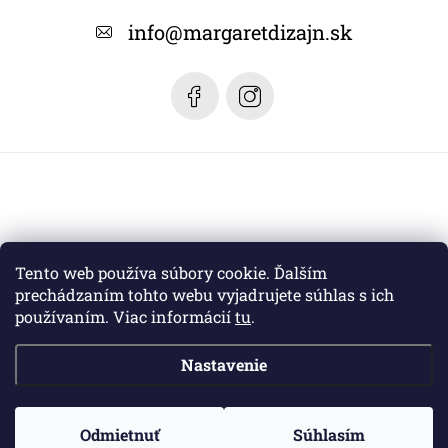
t
info
@
margaretdizajn.sk
i
e
Tento web používa súbory cookie. Ďalším
prechádzaním tohto webu vyjadrujete súhlas s ich
používaním. Viac informácií
tu
.
Nastavenie
Copyright 2026
Margaret dizajn
. Všetky práva vyhradené.
Odmietnuť
Súhlasím