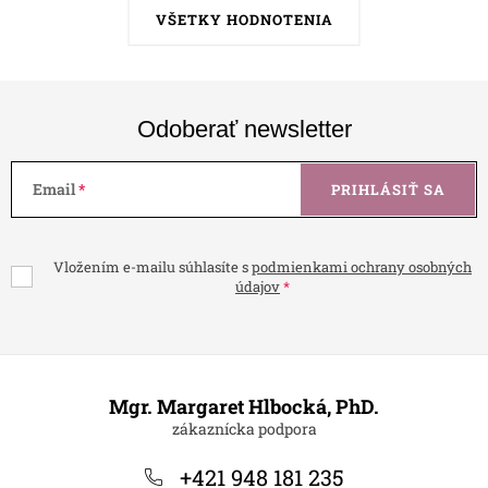
VŠETKY HODNOTENIA
Odoberať newsletter
Email
PRIHLÁSIŤ SA
Vložením e-mailu súhlasíte s
podmienkami ochrany osobných
údajov
Z
á
Mgr. Margaret Hlbocká, PhD.
p
ä
+421 948 181 235