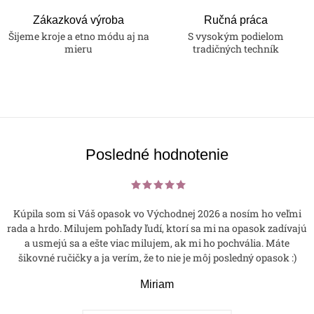
Zákazková výroba
Ručná práca
Šijeme kroje a etno módu aj na
S vysokým podielom
mieru
tradičných techník
Posledné hodnotenie
Kúpila som si Váš opasok vo Východnej 2026 a nosím ho veľmi
rada a hrdo. Milujem pohľady ľudí, ktorí sa mi na opasok zadívajú
a usmejú sa a ešte viac milujem, ak mi ho pochvália. Máte
šikovné ručičky a ja verím, že to nie je môj posledný opasok :)
Miriam