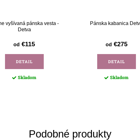
e vyšívaná pánska vesta -
Pánska kabanica Det
Detva
€115
€275
od
od
DETAIL
DETAIL
Skladom
Skladom