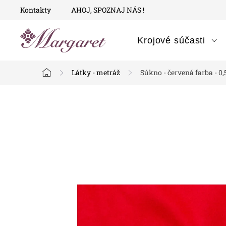
Prejsť
Kontakty
AHOJ, SPOZNAJ NÁS !
na
obsah
Krojové súčasti
Látky - metráž
Súkno - červená farba - 0
Domov