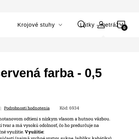
NÁK
i
Krojové stuhy
Látky - metráž
KOŠÍ
ervená farba - 0,5
Kód:
6934
é
Podrobnosti hodnotenia
smotanovom odtieni s nízkym vlasom a hutnou väzbou.
ží tvar a má vysokú odolnosť, čo ho predurčuje na
né využitie.
Využitie:
účastí (najmä vrchné vrstvy, sukne, lajblíky, kabátiky),