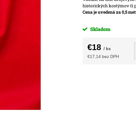
historických kostýmov či p
Cena je uvedená za 0,5 met
Skladom
€18
/ ks
€17,14 bez DPH
Jednotková
cena: