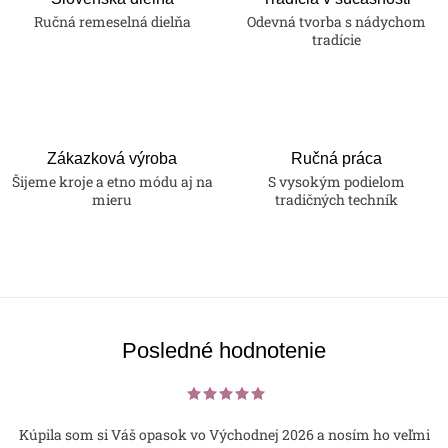
Ručná remeselná dielňa
Odevná tvorba s nádychom
tradície
Zákazková výroba
Ručná práca
Šijeme kroje a etno módu aj na
S vysokým podielom
mieru
tradičných techník
Posledné hodnotenie
Kúpila som si Váš opasok vo Východnej 2026 a nosím ho veľmi