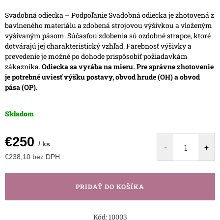
Svadobná odiecka – Podpoľanie
Svadobná odiecka je zhotovená z
bavlneného materiálu a zdobená strojovou výšivkou a vloženým
vyšívaným pásom.
Súčasťou zdobenia sú ozdobné strapce, ktoré
dotvárajú jej charakteristický vzhľad.
Farebnosť výšivky a
prevedenie je možné po dohode prispôsobiť požiadavkám
zákazníka.
Odiecka sa vyrába na mieru. Pre správne zhotovenie
je potrebné uviesť výšku postavy, obvod hrude (OH) a obvod
pása (OP).
Skladom
€250
/ ks
€238,10 bez DPH
Jednotková
cena:
PRIDAŤ DO KOŠÍKA
Kód:
10003