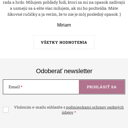
rada a hrdo. Milujem pohľady ľudí, ktorí sa mi na opasok zadívajú
a usmejú sa a ešte viac milujem, ak mi ho pochvália. Máte
šikovné ručičky a ja verím, že to nie je môj posledný opasok :)
Miriam
VŠETKY HODNOTENIA
Odoberať newsletter
Email
PRIHLÁSIŤ SA
Vložením e-mailu súhlasíte s
podmienkami ochrany osobných
údajov