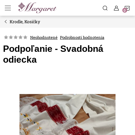
Prejsť
N
na
obsah
Krodle, Kosičky
K
Neohodnotené
Podrobnosti hodnotenia
Podpoľanie - Svadobná
odiecka