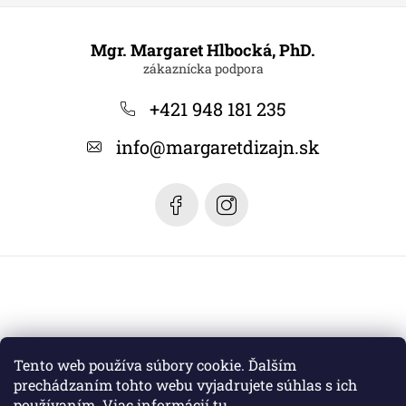
Z
á
Mgr. Margaret Hlbocká, PhD.
p
ä
+421 948 181 235
t
info
@
margaretdizajn.sk
i
e
Tento web používa súbory cookie. Ďalším
prechádzaním tohto webu vyjadrujete súhlas s ich
používaním. Viac informácií
tu
.