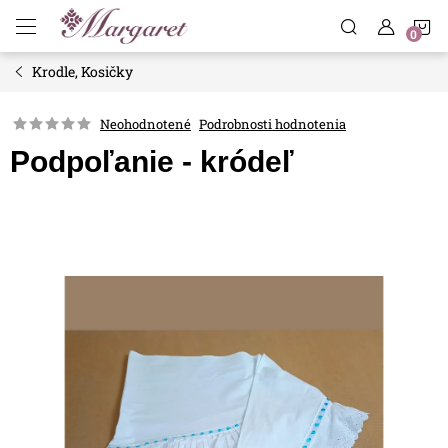
Prejsť
N
na
obsah
Krodle, Kosičky
K
Neohodnotené
Podrobnosti hodnotenia
Podpoľanie - kródeľ