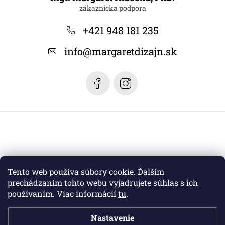
p
ä
+421 948 181 235
t
info
@
margaretdizajn.sk
i
e
Tento web používa súbory cookie. Ďalším
prechádzaním tohto webu vyjadrujete súhlas s ich
používaním. Viac informácií
tu
.
Nastavenie