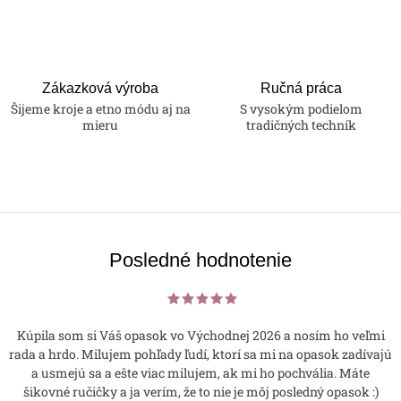
Zákazková výroba
Ručná práca
Šijeme kroje a etno módu aj na
S vysokým podielom
mieru
tradičných techník
Posledné hodnotenie
Kúpila som si Váš opasok vo Východnej 2026 a nosím ho veľmi
rada a hrdo. Milujem pohľady ľudí, ktorí sa mi na opasok zadívajú
a usmejú sa a ešte viac milujem, ak mi ho pochvália. Máte
šikovné ručičky a ja verím, že to nie je môj posledný opasok :)