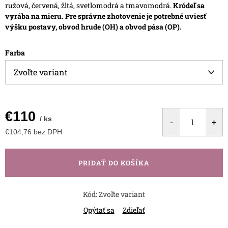
ružová, červená, žltá, svetlomodrá a tmavomodrá.
Kródeľ sa
vyrába na mieru. Pre správne zhotovenie je potrebné uviesť
výšku postavy, obvod hrude (OH) a obvod pása (OP).
Farba
€110
/ ks
€104,76 bez DPH
Jednotková
cena:
PRIDAŤ DO KOŠÍKA
Kód:
Zvoľte variant
Opýtať sa
Zdieľať