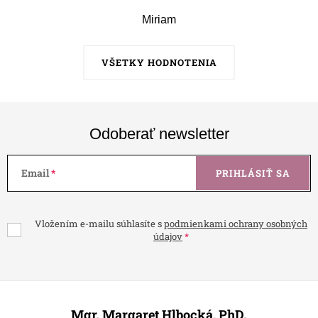
Miriam
VŠETKY HODNOTENIA
Odoberať newsletter
Email
PRIHLÁSIŤ SA
Vložením e-mailu súhlasíte s
podmienkami ochrany osobných
údajov
Z
á
Mgr. Margaret Hlbocká, PhD.