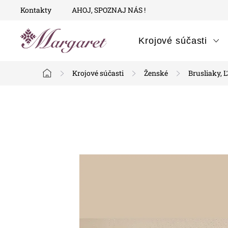
Prejsť
Kontakty
AHOJ, SPOZNAJ NÁS !
na
obsah
Krojové súčasti
Krojové súčasti
Ženské
Brusliaky, Ľ
Domov