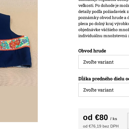
veľkosti.
Po dohode je možn
detaily podľa požiadaviek 
poznámky obvod hrude a dĺ
pleca po dolný kraj výrobk
objednávke väčšieho množs
individuálnu množstevnú 
Obvod hrude
Dĺžka predného dielu o
od
€80
/ ks
od
€76,19
bez DPH