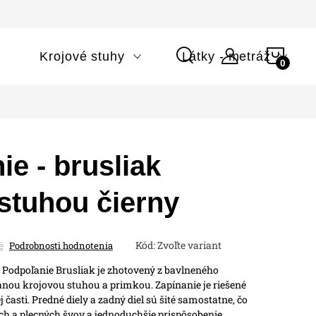
NÁK
i
Krojové stuhy
Látky - metráž
KOŠÍ
e - brusliak
stuhou čierny
Kód:
Zvoľte variant
é
Podrobnosti hodnotenia
 Podpoľanie
Brusliak je zhotovený z bavlneného
anou krojovou stuhou a primkou.
Zapínanie je riešené
asti. Predné diely a zadný diel sú šité samostatne, čo
h a plecných švov a jednoduchšie prispôsobenie