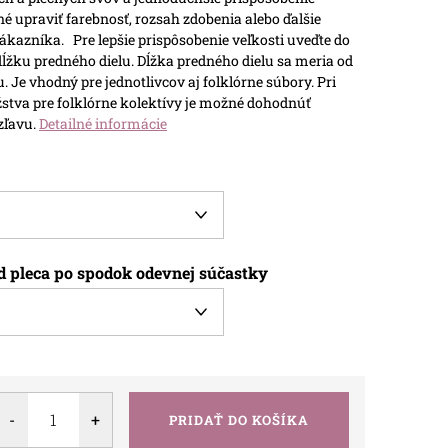
é upraviť farebnosť, rozsah zdobenia alebo ďalšie
zákazníka.
Pre lepšie prispôsobenie veľkosti uveďte do
žku predného dielu. Dĺžka predného dielu sa meria od
u.
Je vhodný pre jednotlivcov aj folklórne súbory. Pri
tva pre folklórne kolektívy je možné dohodnúť
zľavu.
Detailné informácie
d pleca po spodok odevnej súčastky
PRIDAŤ DO KOŠÍKA