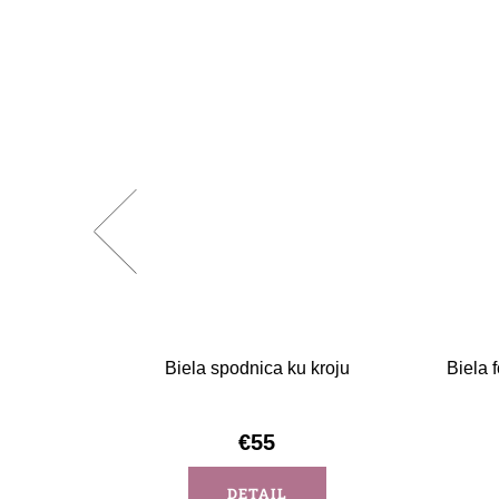
čiernou
Biela spodnica ku kroju
Biela 
€55
DETAIL