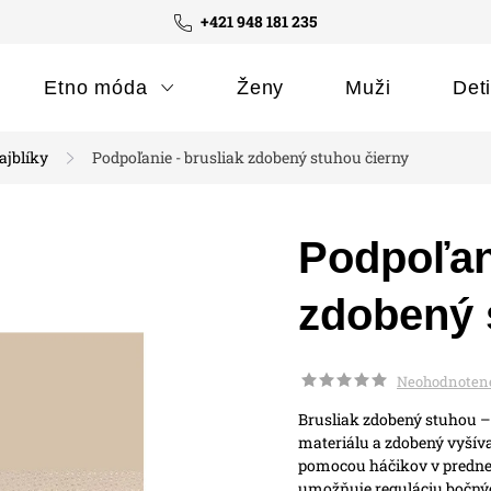
+421 948 181 235
Etno móda
Ženy
Muži
Det
ajblíky
Podpoľanie - brusliak zdobený stuhou čierny
Podpoľani
zdobený 
Neohodnoten
Brusliak zdobený stuhou –
materiálu a zdobený vyšív
pomocou háčikov v prednej č
umožňuje reguláciu bočnýc