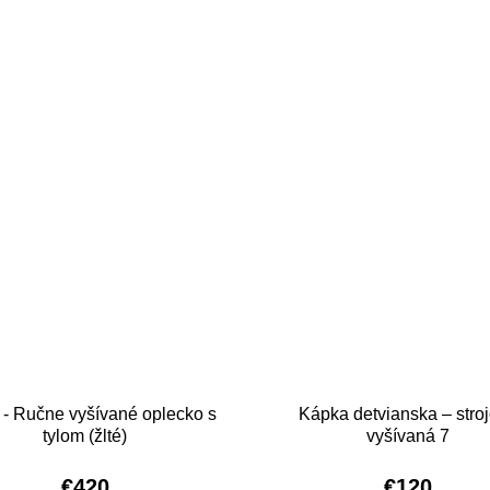
 - Ručne vyšívané oplecko s
Kápka detvianska – stro
tylom (žlté)
vyšívaná 7
€420
€120