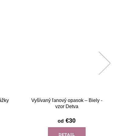
ážky
Vyšívaný ľanový opasok – Biely -
Vyšíva
vzor Detva
€30
od
DETAIL