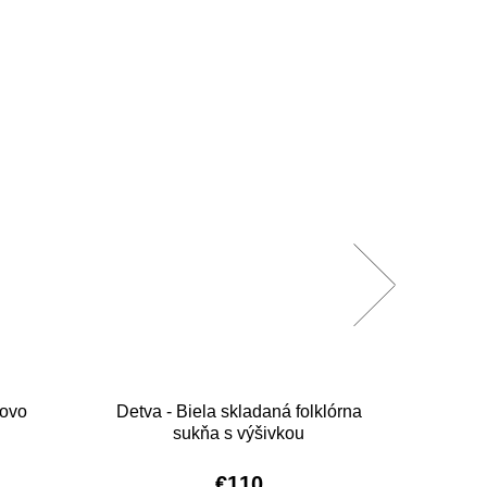
jovo
Detva - Biela skladaná folklórna
sukňa s výšivkou
€110