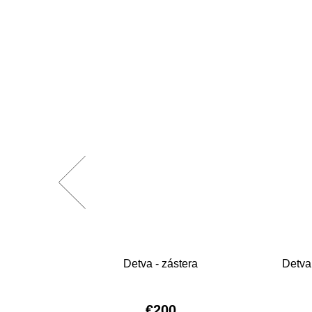
ra
Detva - zástera
Detva
€200