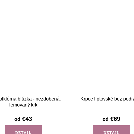
folklórna blúzka - nezdobená,
Krpce liptovské bez podr
lemovaný krk
€43
€69
od
od
DETAIL
DETAIL