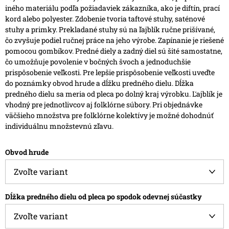
iného materiálu podľa požiadaviek zákazníka, ako je diftín, prací
kord alebo polyester.
Zdobenie tvoria taftové stuhy, saténové
stuhy a primky. Prekladané stuhy sú na ľajblík ručne prišívané,
čo zvyšuje podiel ručnej práce na jeho výrobe.
Zapínanie je riešené
pomocou gombíkov. Predné diely a zadný diel sú šité samostatne,
čo umožňuje povolenie v bočných švoch a jednoduchšie
prispôsobenie veľkosti.
Pre lepšie prispôsobenie veľkosti uveďte
do poznámky obvod hrude a dĺžku predného dielu. Dĺžka
predného dielu sa meria od pleca po dolný kraj výrobku.
Ľajblík je
vhodný pre jednotlivcov aj folklórne súbory. Pri objednávke
väčšieho množstva pre folklórne kolektívy je možné dohodnúť
individuálnu množstevnú zľavu.
Obvod hrude
Dĺžka predného dielu od pleca po spodok odevnej súčastky