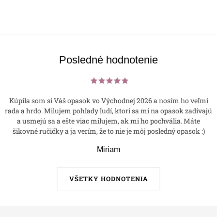
Posledné hodnotenie
Kúpila som si Váš opasok vo Východnej 2026 a nosím ho veľmi
rada a hrdo. Milujem pohľady ľudí, ktorí sa mi na opasok zadívajú
a usmejú sa a ešte viac milujem, ak mi ho pochvália. Máte
šikovné ručičky a ja verím, že to nie je môj posledný opasok :)
Miriam
VŠETKY HODNOTENIA