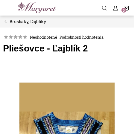
Prejsť
N
na
obsah
Brusliaky, Ľajblíky
K
Neohodnotené
Podrobnosti hodnotenia
Pliešovce - Ľajblík 2