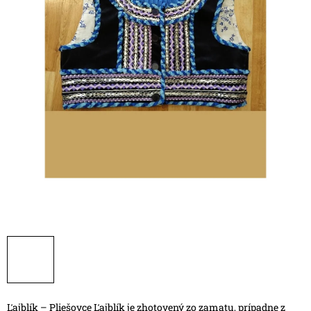
Ľajblík – Pliešovce
Ľajblík je zhotovený zo zamatu, prípadne z