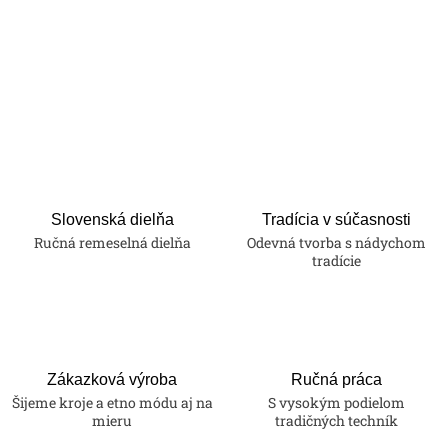
Slovenská dielňa
Tradícia v súčasnosti
Ručná remeselná dielňa
Odevná tvorba s nádychom
tradície
Zákazková výroba
Ručná práca
Šijeme kroje a etno módu aj na
S vysokým podielom
mieru
tradičných techník