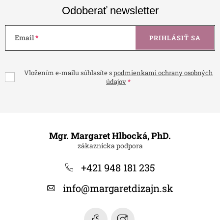
Odoberať newsletter
Email
PRIHLÁSIŤ SA
Vložením e-mailu súhlasíte s
podmienkami ochrany osobných
údajov
Z
á
Mgr. Margaret Hlbocká, PhD.
p
ä
+421 948 181 235
t
info
@
margaretdizajn.sk
i
e