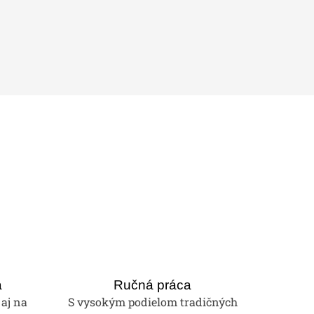
a
Ručná práca
 aj na
S vysokým podielom tradičných