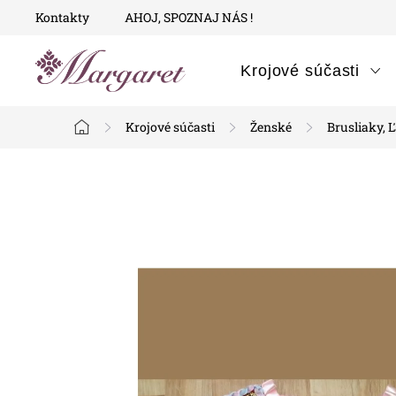
Prejsť
Kontakty
AHOJ, SPOZNAJ NÁS !
na
obsah
Krojové súčasti
Krojové súčasti
Ženské
Brusliaky, Ľ
Domov