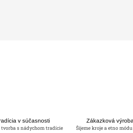
radícia v súčasnosti
Zákazková výrob
tvorba s nádychom tradície
Šijeme kroje a etno módu