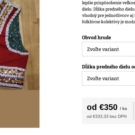
lepšie prispôsobenie veľk
dielu. Dĺžka predného dielu
vhodný pre jednotlivcov aj
folklórne kolektívy je mo
Obvod hrude
Dĺžka predného dielu o
od
€350
/ ks
od
€333,33
bez DPH
Jednotková
cena: