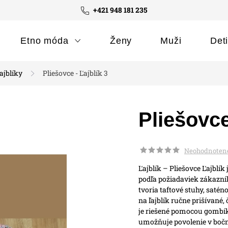
+421 948 181 235
Etno móda
Ženy
Muži
Det
ajblíky
Pliešovce - Ľajblík 3
Pliešovce
Neohodnoten
Ľajblík – Pliešovce
Ľajblík
podľa požiadaviek zákazníka
tvoria taftové stuhy, saténo
na ľajblík ručne prišívané,
je riešené pomocou gombíko
umožňuje povolenie v bočn