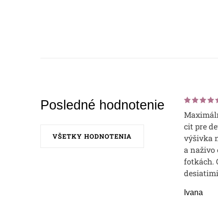
Posledné hodnotenie
Maximáln
cit pre d
VŠETKY HODNOTENIA
výšivka n
a naživo 
fotkách.
desiatimi
Ivana