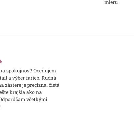
mieru
a spokojnosť! Oceňujem
etail a výber farieb. Ručná
a zástere je precízna, čistá
ešte krajšia ako na
 Odporúčam všetkými
!