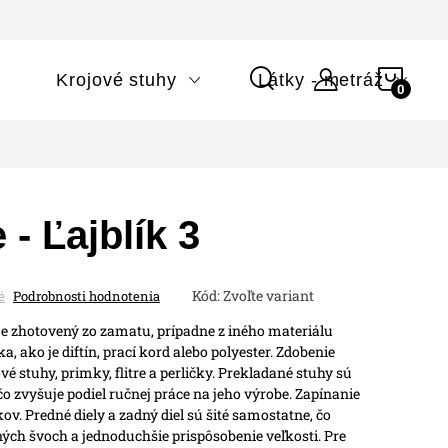
NÁK
i
Krojové stuhy
Látky - metráž
KOŠÍ
 - Ľajblík 3
Kód:
Zvoľte variant
é
Podrobnosti hodnotenia
 je zhotovený zo zamatu, prípadne z iného materiálu
, ako je diftín, prací kord alebo polyester.
Zdobenie
vé stuhy, primky, flitre a perličky. Prekladané stuhy sú
 čo zvyšuje podiel ručnej práce na jeho výrobe.
Zapínanie
v. Predné diely a zadný diel sú šité samostatne, čo
ých švoch a jednoduchšie prispôsobenie veľkosti.
Pre