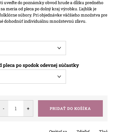
osti uveďte do poznámky obvod hrude a dĺžku predného
 sa meria od pleca po dolný kraj výrobku.
Ľajblík je
 folklórne súbory. Pri objednávke väčšieho množstva pre
žné dohodnúť individuálnu množstevnú zľavu.
d pleca po spodok odevnej súčastky
PRIDAŤ DO KOŠÍKA
Opýtať sa
Zdieľať
Tlač