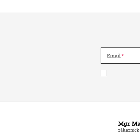
Email
Z
á
Mgr. Ma
p