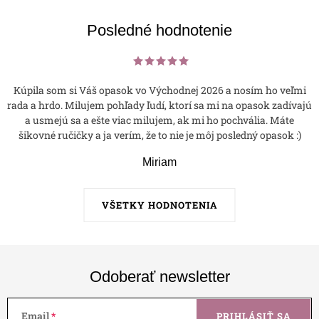
Posledné hodnotenie
Kúpila som si Váš opasok vo Východnej 2026 a nosím ho veľmi
rada a hrdo. Milujem pohľady ľudí, ktorí sa mi na opasok zadívajú
a usmejú sa a ešte viac milujem, ak mi ho pochvália. Máte
šikovné ručičky a ja verím, že to nie je môj posledný opasok :)
Miriam
VŠETKY HODNOTENIA
Odoberať newsletter
Email
PRIHLÁSIŤ SA