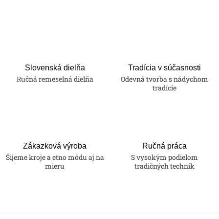
Slovenská dielňa
Tradícia v súčasnosti
Ručná remeselná dielňa
Odevná tvorba s nádychom
tradície
Zákazková výroba
Ručná práca
Šijeme kroje a etno módu aj na
S vysokým podielom
mieru
tradičných techník