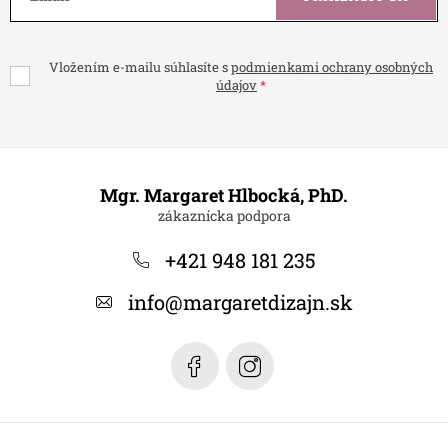
Vložením e-mailu súhlasíte s
podmienkami ochrany osobných
údajov
Z
á
Mgr. Margaret Hlbocká, PhD.
p
ä
+421 948 181 235
t
info
@
margaretdizajn.sk
i
e