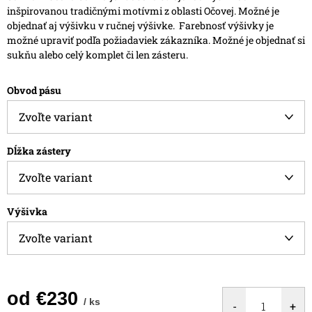
inšpirovanou tradičnými motívmi z oblasti Očovej. Možné je
objednať aj výšivku v ručnej výšivke.
Farebnosť výšivky je
možné upraviť podľa požiadaviek zákazníka.
Možné je objednať si
sukňu alebo celý komplet či len zásteru.
Obvod pásu
Dĺžka zástery
Výšivka
od
€230
/ ks