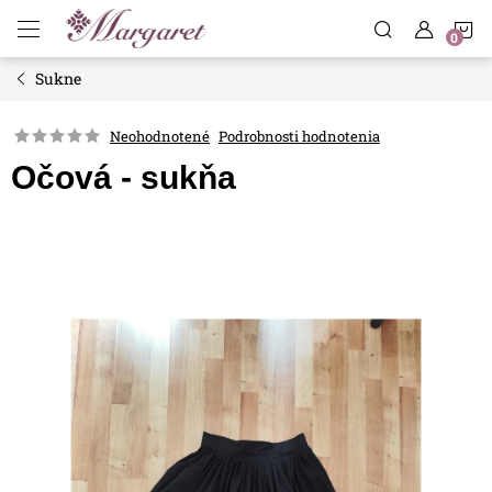
Prejsť
N
na
obsah
Sukne
K
Neohodnotené
Podrobnosti hodnotenia
Očová - sukňa