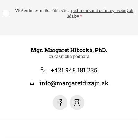
Vložením e-mailu súhlasíte s
podmienkami ochrany osobných
údajov
Z
á
Mgr. Margaret Hlbocká, PhD.
p
ä
+421 948 181 235
t
info
@
margaretdizajn.sk
i
e