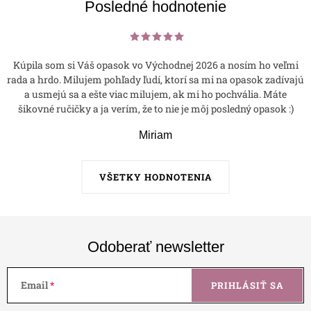
Posledné hodnotenie
Kúpila som si Váš opasok vo Východnej 2026 a nosím ho veľmi
rada a hrdo. Milujem pohľady ľudí, ktorí sa mi na opasok zadívajú
a usmejú sa a ešte viac milujem, ak mi ho pochvália. Máte
šikovné ručičky a ja verím, že to nie je môj posledný opasok :)
Miriam
VŠETKY HODNOTENIA
Odoberať newsletter
Email
PRIHLÁSIŤ SA