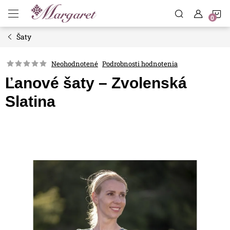
Prejsť
N
na
obsah
Šaty
K
Neohodnotené
Podrobnosti hodnotenia
Ľanové šaty – Zvolenská
Slatina