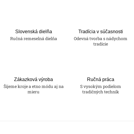
Slovenská dielňa
Tradícia v súčasnosti
Ručná remeselná dielňa
Odevná tvorba s nádychom
tradície
Zákazková výroba
Ručná práca
Šijeme kroje a etno módu aj na
S vysokým podielom
mieru
tradičných techník