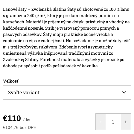
Ľanové šaty – Zvolenská Slatina
Šaty sú zhotovené zo 100 % ľanu
s gramážou 240 g/m², ktorý je predom mäkčený praním na
kameňoch. Materiál je príjemný na dotyk, priedušný a vhodný na
každodenné nosenie.
Strih je tvarovaný pomocou prsných a
pásových odševkov. Šaty majú praktické bočné vrecká a
zapínanie na zips v zadnej časti.
Na požiadanie je možné šaty ušiť
aj s trojštvrťovým rukávom.
Zdobenie tvorí asymetricky
umiestnená výšivka inšpirovaná tradičnými motívmi zo
Zvolenskej Slatiny.
Farebnosť materiálu a výšivky je možné po
dohode prispôsobiť podľa požiadaviek zákazníka.
Veľkosť
€110
/ ks
€104,76 bez DPH
Jednotková