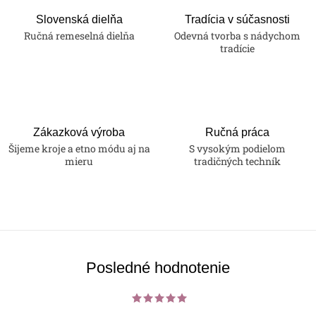
Slovenská dielňa
Tradícia v súčasnosti
Ručná remeselná dielňa
Odevná tvorba s nádychom
tradície
Zákazková výroba
Ručná práca
Šijeme kroje a etno módu aj na
S vysokým podielom
mieru
tradičných techník
Posledné hodnotenie