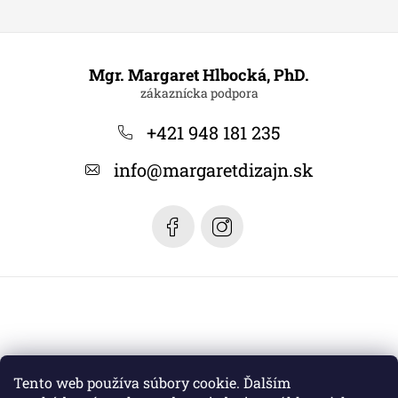
Z
á
Mgr. Margaret Hlbocká, PhD.
p
ä
+421 948 181 235
t
info
@
margaretdizajn.sk
i
e
Tento web používa súbory cookie. Ďalším