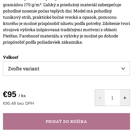
gramážou 170 g/m². Ľahký a priedušný materiál zabezpečuje
pohodlné nosenie počas teplých dní.
Model má pohodlný
tunikový strih, praktické bočné vrecká a opasok, pomocou
ktorého je možné prispôsobiť siluetu podľa potreby.
Zdobenie tvorí
strojová výšivka inšpirovaná tradičnými motívmi z oblasti
Piešťan.
Farebnosť materiálu a výšivky je možné po dohode
prispôsobiť podľa požiadaviek zákazníka.
Veľkosť
€95
/ ks
€90,48 bez DPH
Jednotková
cena:
PRIDAŤ DO KOŠÍKA