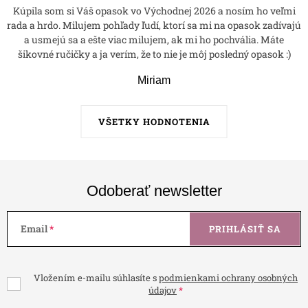
Kúpila som si Váš opasok vo Východnej 2026 a nosím ho veľmi
rada a hrdo. Milujem pohľady ľudí, ktorí sa mi na opasok zadívajú
a usmejú sa a ešte viac milujem, ak mi ho pochvália. Máte
šikovné ručičky a ja verím, že to nie je môj posledný opasok :)
Miriam
VŠETKY HODNOTENIA
Odoberať newsletter
Email
PRIHLÁSIŤ SA
Vložením e-mailu súhlasíte s
podmienkami ochrany osobných
údajov