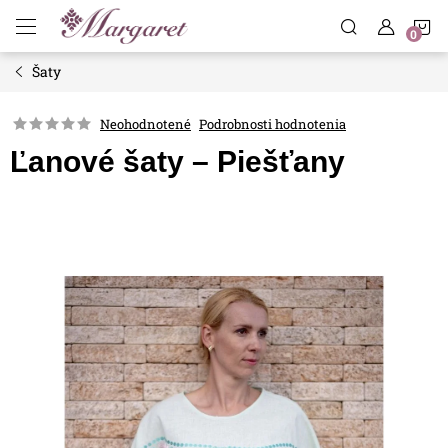
Prejsť
N
na
obsah
Šaty
K
Neohodnotené
Podrobnosti hodnotenia
Ľanové šaty – Piešťany