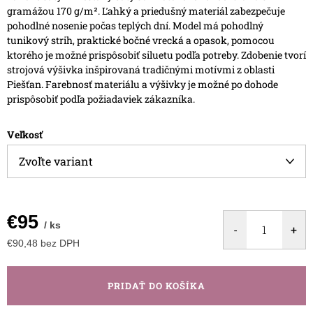
gramážou 170 g/m². Ľahký a priedušný materiál zabezpečuje
pohodlné nosenie počas teplých dní.
Model má pohodlný
tunikový strih, praktické bočné vrecká a opasok, pomocou
ktorého je možné prispôsobiť siluetu podľa potreby.
Zdobenie tvorí
strojová výšivka inšpirovaná tradičnými motívmi z oblasti
Piešťan.
Farebnosť materiálu a výšivky je možné po dohode
prispôsobiť podľa požiadaviek zákazníka.
Veľkosť
€95
/ ks
€90,48 bez DPH
Jednotková
cena:
PRIDAŤ DO KOŠÍKA