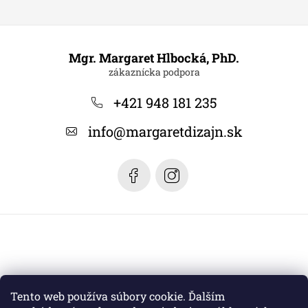
Z
á
Mgr. Margaret Hlbocká, PhD.
p
ä
+421 948 181 235
t
info
@
margaretdizajn.sk
i
e
Tento web používa súbory cookie. Ďalším