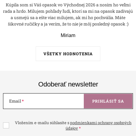
Kúpila som si Váš opasok vo Východnej 2026 a nosím ho veľmi
rada a hrdo. Milujem pohľady ľudí, ktorí sa mi na opasok zadívajú
a usmejú sa a ešte viac milujem, ak mi ho pochvália. Máte
šikovné ručičky a ja verím, že to nie je môj posledný opasok :)
Miriam
VŠETKY HODNOTENIA
Odoberať newsletter
Email
PRIHLÁSIŤ SA
Vložením e-mailu súhlasíte s
podmienkami ochrany osobných
údajov