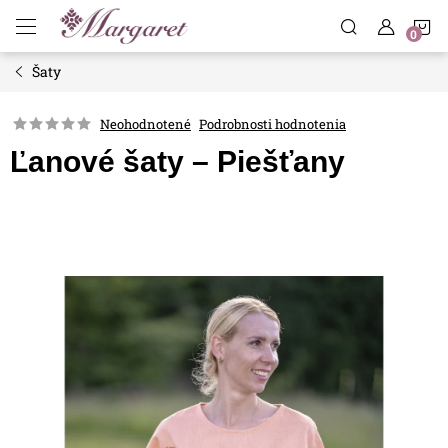
Prejsť
N
na
obsah
Šaty
K
Neohodnotené
Podrobnosti hodnotenia
Ľanové šaty – Piešťany