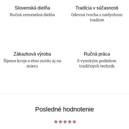
Slovenská dielňa
Tradícia v súčasnosti
Ručná remeselná dielňa
Odevná tvorba s nádychom
tradície
Zákazková výroba
Ručná práca
Šijeme kroje a etno módu aj na
S vysokým podielom
mieru
tradičných techník
Posledné hodnotenie