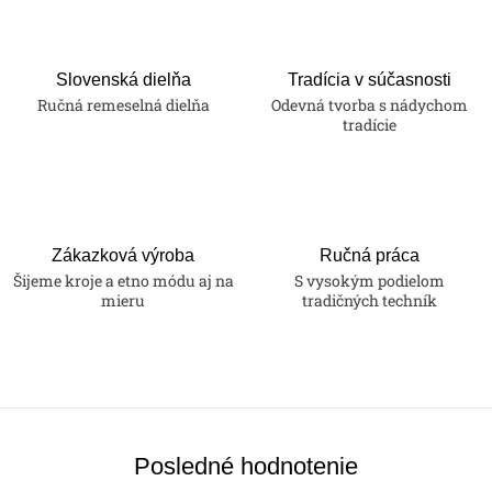
Slovenská dielňa
Tradícia v súčasnosti
Ručná remeselná dielňa
Odevná tvorba s nádychom
tradície
Zákazková výroba
Ručná práca
Šijeme kroje a etno módu aj na
S vysokým podielom
mieru
tradičných techník
Posledné hodnotenie