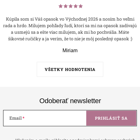
Kúpila som si Váš opasok vo Východnej 2026 a nosím ho veľmi
rada a hrdo. Milujem pohľady ľudí, ktorí sa mi na opasok zadívajú
a usmejú sa a ešte viac milujem, ak mi ho pochvália. Máte
šikovné ručičky a ja verím, že to nie je môj posledný opasok :)
Miriam
VŠETKY HODNOTENIA
Odoberať newsletter
Email
PRIHLÁSIŤ SA