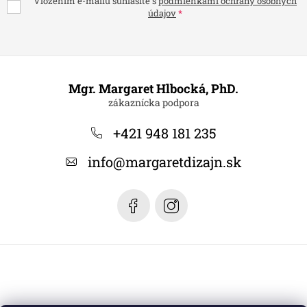
Vložením e-mailu súhlasíte s
podmienkami ochrany osobných
údajov
Z
á
Mgr. Margaret Hlbocká, PhD.
p
ä
+421 948 181 235
t
info
@
margaretdizajn.sk
i
e