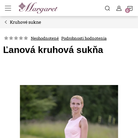
Prejsť
N
na
obsah
Kruhové sukne
K
Neohodnotené
Podrobnosti hodnotenia
Ľanová kruhová sukňa