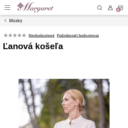
Prejsť
N
na
obsah
Blúzky
K
Neohodnotené
Podrobnosti hodnotenia
Ľanová košeľa