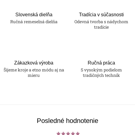
Slovenská dielňa
Tradícia v súčasnosti
Ručná remeselná dielňa
Odevná tvorba s nádychom
tradície
Zákazková výroba
Ručná práca
Šijeme kroje a etno módu aj na
S vysokým podielom
mieru
tradičných techník
Posledné hodnotenie