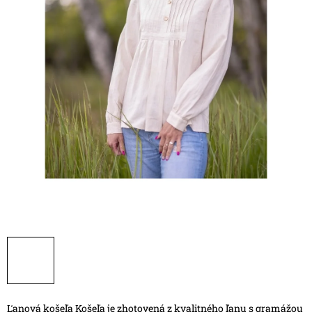
Ľanová košeľa
Košeľa je zhotovená z kvalitného ľanu s gramážou