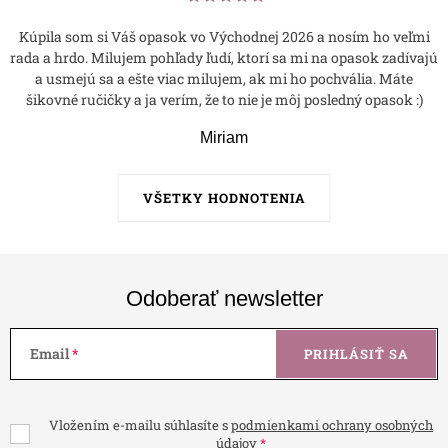
Kúpila som si Váš opasok vo Východnej 2026 a nosím ho veľmi
rada a hrdo. Milujem pohľady ľudí, ktorí sa mi na opasok zadívajú
a usmejú sa a ešte viac milujem, ak mi ho pochvália. Máte
šikovné ručičky a ja verím, že to nie je môj posledný opasok :)
Miriam
VŠETKY HODNOTENIA
Odoberať newsletter
Email
PRIHLÁSIŤ SA
Vložením e-mailu súhlasíte s
podmienkami ochrany osobných
údajov