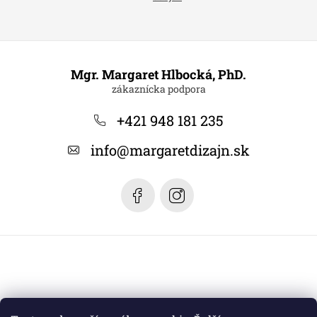
Z
á
Mgr. Margaret Hlbocká, PhD.
p
ä
+421 948 181 235
t
info
@
margaretdizajn.sk
i
e