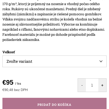
170 g/m², ktorý je príjemný na nosenie a vhodný počas celého
roka.
Rukávy sú ukončené manžetami. Predný diel je zdobený
záhybmi (zámikmi) a zapínanie je riešené pomocou gombíkov.
Vďaka svojmu nadčasovému strihu je košeľa vhodná na bežné
nosenie aj slávnostnejšie príležitosti. Výborne sa kombinuje
napríklad s rifľami, ľanovými nohavicami alebo etno doplnkami.
Farebnosť materiálu je možné po dohode prispôsobiť podľa
požiadaviek zákazníka.
Veľkosť
€95
/ ks
€90,48 bez DPH
Jednotková
cena:
PRIDAŤ DO KOŠÍKA