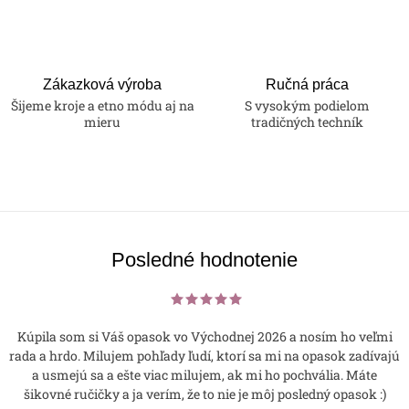
Zákazková výroba
Ručná práca
Šijeme kroje a etno módu aj na
S vysokým podielom
mieru
tradičných techník
Posledné hodnotenie
Kúpila som si Váš opasok vo Východnej 2026 a nosím ho veľmi
rada a hrdo. Milujem pohľady ľudí, ktorí sa mi na opasok zadívajú
a usmejú sa a ešte viac milujem, ak mi ho pochvália. Máte
šikovné ručičky a ja verím, že to nie je môj posledný opasok :)