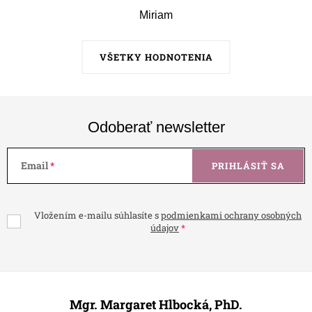
Miriam
VŠETKY HODNOTENIA
Odoberať newsletter
Email
PRIHLÁSIŤ SA
Vložením e-mailu súhlasíte s
podmienkami ochrany osobných
údajov
Z
á
Mgr. Margaret Hlbocká, PhD.