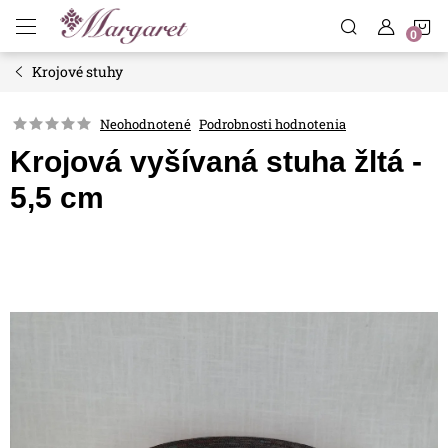
Prejsť
N
na
obsah
Krojové stuhy
K
Neohodnotené
Podrobnosti hodnotenia
Krojová vyšívaná stuha žltá -
5,5 cm