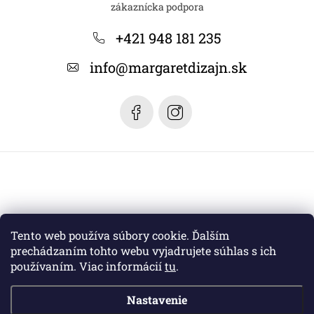
p
ä
+421 948 181 235
t
info
@
margaretdizajn.sk
i
e
Tento web používa súbory cookie. Ďalším
prechádzaním tohto webu vyjadrujete súhlas s ich
používaním. Viac informácií
tu
.
Nastavenie