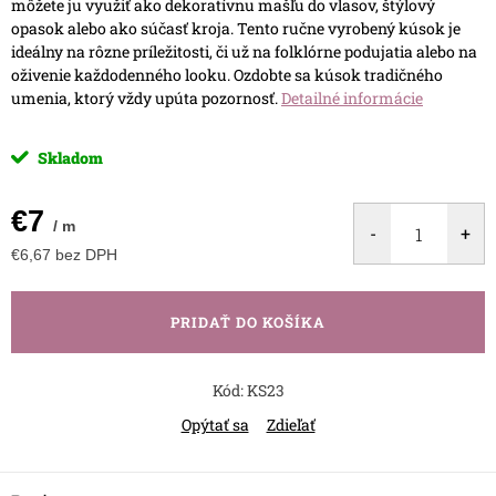
môžete ju využiť ako dekoratívnu mašľu do vlasov, štýlový
opasok alebo ako súčasť kroja. Tento ručne vyrobený kúsok je
ideálny na rôzne príležitosti, či už na folklórne podujatia alebo na
oživenie každodenného looku. Ozdobte sa kúsok tradičného
umenia, ktorý vždy upúta pozornosť.
Detailné informácie
Skladom
€7
/ m
€6,67 bez DPH
Jednotková
cena:
PRIDAŤ DO KOŠÍKA
Kód:
KS23
Opýtať sa
Zdieľať