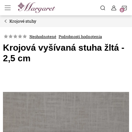
Prejsť
N
na
obsah
Krojové stuhy
K
Neohodnotené
Podrobnosti hodnotenia
Krojová vyšívaná stuha žltá -
2,5 cm