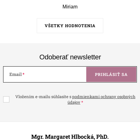
Miriam
VŠETKY HODNOTENIA
Odoberať newsletter
Email
PRIHLÁSIŤ SA
Vložením e-mailu súhlasíte s
podmienkami ochrany osobných
údajov
Z
á
Mgr. Margaret Hlbocká, PhD.