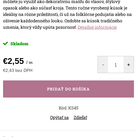
môžete ju využiť ako dekoratívnu mašľu do vlasov, štýlový
opasok alebo ako súčasť kroja. Tento ručne vyrobený kúsok je
ideálny na rôzne príležitosti, či už na folklórne podujatia alebo na
oživenie každodenného looku. Ozdobte sa kúsok tradičného
umenia, ktorý vždy upúta pozornosť.
Detailné informácie
Skladom
€2,55
/ m
€2,43 bez DPH
Jednotková
cena:
PRIDAŤ DO KOŠÍKA
Kód:
KS45
Opýtať sa
Zdieľať