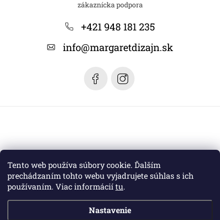
p
ä
+421 948 181 235
t
info
@
margaretdizajn.sk
i
e
Tento web používa súbory cookie. Ďalším
prechádzaním tohto webu vyjadrujete súhlas s ich
používaním. Viac informácií
tu
.
Nastavenie