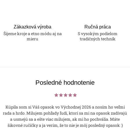
Zákazková výroba
Ručná práca
Šijeme kroje a etno módu aj na
S vysokým podielom
mieru
tradičných techník
Posledné hodnotenie
Kúpila som si Váš opasok vo Východnej 2026 a nosím ho veľmi
rada a hrdo. Milujem pohľady ľudí, ktorí sa mi na opasok zadívajú
a usmejú sa a ešte viac milujem, ak mi ho pochvália. Máte
šikovné ručičky a ja verím, že to nie je môj posledný opasok :)