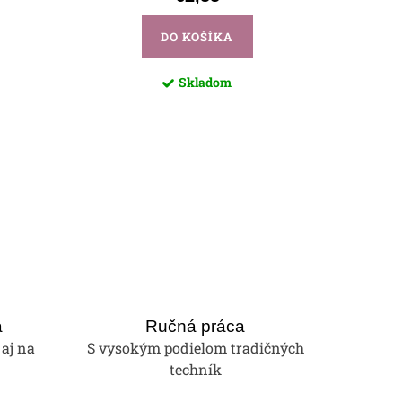
DO KOŠÍKA
Skladom
a
Ručná práca
 aj na
S vysokým podielom tradičných
techník