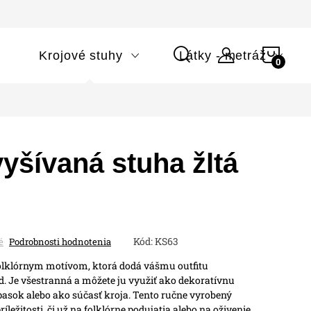
NÁK
i
Krojové stuhy
Látky - metráž
KOŠÍ
yšívaná stuha žltá
Kód:
KS63
é
Podrobnosti hodnotenia
olklórnym motívom, ktorá dodá vášmu outfitu
ad. Je všestranná a môžete ju využiť ako dekoratívnu
pasok alebo ako súčasť kroja. Tento ručne vyrobený
íležitosti, či už na folklórne podujatia alebo na oživenie