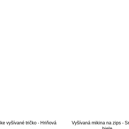
e vyšívané tričko - Hriňová
Vyšívaná mikina na zips - S
biele