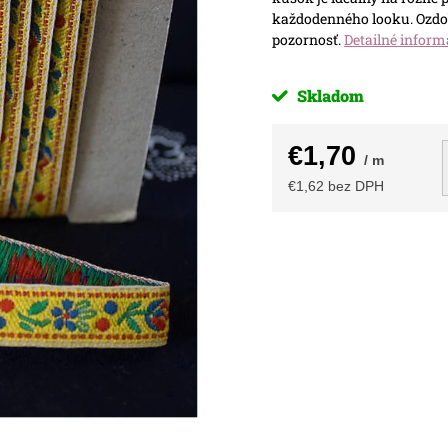
každodenného looku. Ozdob
pozornosť.
Detailné inform
Skladom
€1,70
/ m
€1,62 bez DPH
Jednotková
cena: