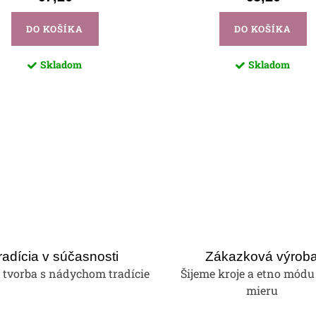
DO KOŠÍKA
DO KOŠÍKA
Skladom
Skladom
radícia v súčasnosti
Zákazková výrob
tvorba s nádychom tradície
Šijeme kroje a etno módu
mieru