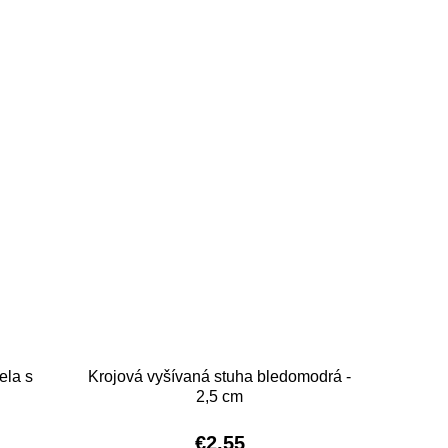
ela s
Krojová vyšívaná stuha bledomodrá -
2,5 cm
€2,55