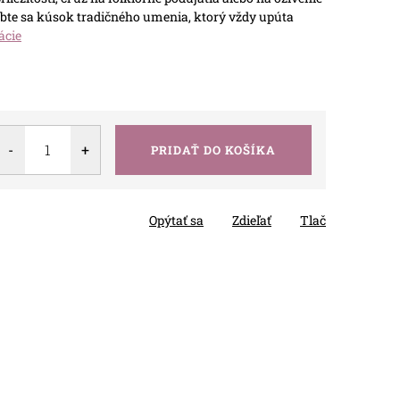
te sa kúsok tradičného umenia, ktorý vždy upúta
ácie
PRIDAŤ DO KOŠÍKA
Opýtať sa
Zdieľať
Tlač