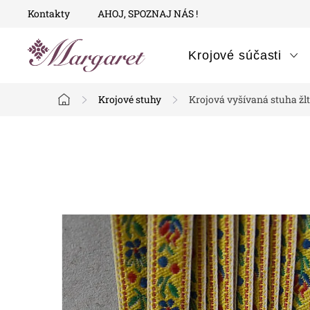
Prejsť
Kontakty
AHOJ, SPOZNAJ NÁS !
na
obsah
Krojové súčasti
Krojové stuhy
Krojová vyšívaná stuha žlt
Domov