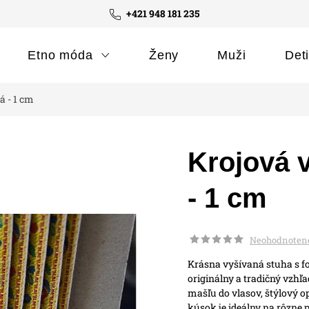
+421 948 181 235
Etno móda
Ženy
Muži
Det
á - 1 cm
Krojová v
- 1 cm
Neohodnoten
Krásna vyšívaná stuha s f
originálny a tradičný vzhľ
mašľu do vlasov, štýlový o
kúsok je ideálny na rôzne pr