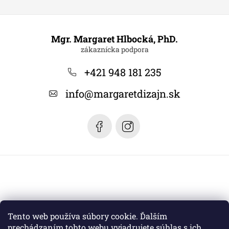
Z
á
Mgr. Margaret Hlbocká, PhD.
p
ä
+421 948 181 235
t
info
@
margaretdizajn.sk
i
e
Tento web používa súbory cookie. Ďalším
prechádzaním tohto webu vyjadrujete súhlas s ich