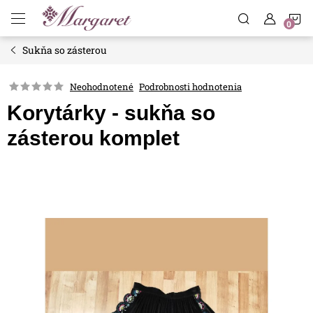
Prejsť
N
na
obsah
Sukňa so zásterou
K
Neohodnotené
Podrobnosti hodnotenia
Korytárky - sukňa so
zásterou komplet