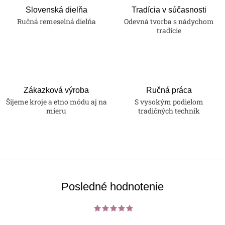
Slovenská dielňa
Tradícia v súčasnosti
Ručná remeselná dielňa
Odevná tvorba s nádychom
tradície
Zákazková výroba
Ručná práca
Šijeme kroje a etno módu aj na
S vysokým podielom
mieru
tradičných techník
Posledné hodnotenie