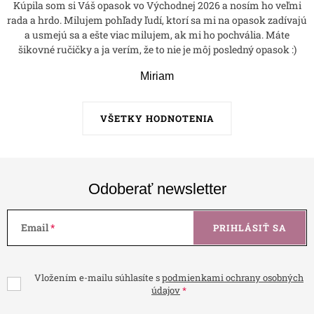
Kúpila som si Váš opasok vo Východnej 2026 a nosím ho veľmi
rada a hrdo. Milujem pohľady ľudí, ktorí sa mi na opasok zadívajú
a usmejú sa a ešte viac milujem, ak mi ho pochvália. Máte
šikovné ručičky a ja verím, že to nie je môj posledný opasok :)
Miriam
VŠETKY HODNOTENIA
Odoberať newsletter
Email
PRIHLÁSIŤ SA
Vložením e-mailu súhlasíte s
podmienkami ochrany osobných
údajov