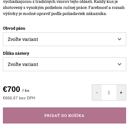
vychádzajúcou z tradičných vzorov tejto oblasti. Každý kus je
zhotovený s vysokým podielom ručnej práce.
Farebnosť a rozsah
výšivky je možné upraviť podľa požiadaviek zákazníka.
Obvod pásu
Dĺžka zástery
€700
/ ks
€666,67 bez DPH
Jednotková
cena:
PRIDAŤ DO KOŠÍKA