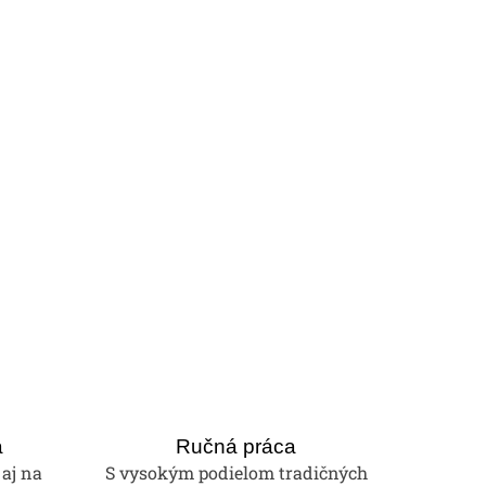
a
Ručná práca
 aj na
S vysokým podielom tradičných