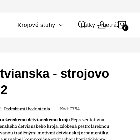
NÁK
i
Krojové stuhy
Látky - metráž
KOŠÍ
vianska - strojovo
 2
Kód:
7784
é
Podrobnosti hodnotenia
 ku ženskému detvianskemu kroju
Reprezentatívna
enského detvianskeho kroja, zdobená pestrofarebnou
ovanou tradičnými motívmi detvianskej ornamentiky.
a vizuálne i kompozičné prvky charakteristické pre