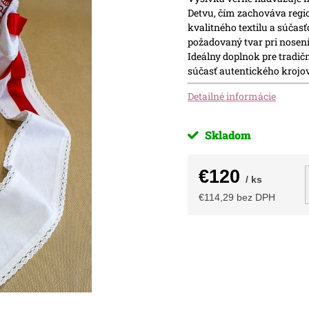
Detvu, čím zachováva regio
kvalitného textilu a súčasť
požadovaný tvar pri nosení
Ideálny doplnok pre tradičn
súčasť autentického krojo
Detailné informácie
Skladom
€120
/ ks
€114,29 bez DPH
Jednotková
cena: