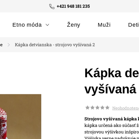
+421 948 181 235
Etno móda
Ženy
Muži
Det
ce
Kápka detvianska - strojovo vyšívaná 2
Kápka det
vyšívaná
Neohodnoten
Strojovo vyšívaná kápka
kápka určená ako súčasť ž
strojovou výšivkou inšpir
Výšivka verne nadväzuje n