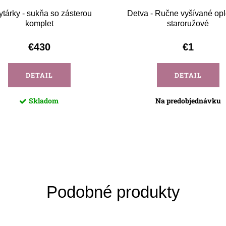
ytárky - sukňa so zásterou
Detva - Ručne vyšívané op
komplet
staroružové
€430
€1
DETAIL
DETAIL
Skladom
Na predobjednávku