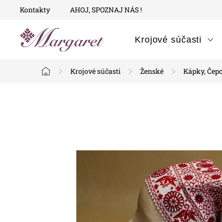
Prejsť
Kontakty
AHOJ, SPOZNAJ NÁS !
na
obsah
Krojové súčasti
Krojové súčasti
Ženské
Kápky, Čep
Domov