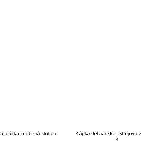
la blúzka zdobená stuhou
Kápka detvianska - strojovo 
3