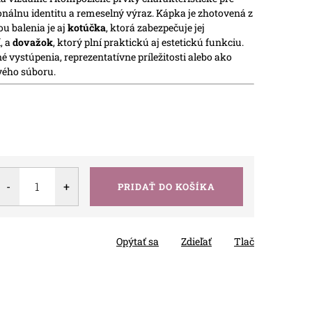
nálnu identitu a remeselný výraz.
Kápka je zhotovená z
ou balenia je aj
kotúčka
, ktorá zabezpečuje jej
, a
dovažok
, ktorý plní praktickú aj estetickú funkciu.
é vystúpenia, reprezentatívne príležitosti alebo ako
vého súboru.
PRIDAŤ DO KOŠÍKA
Opýtať sa
Zdieľať
Tlač