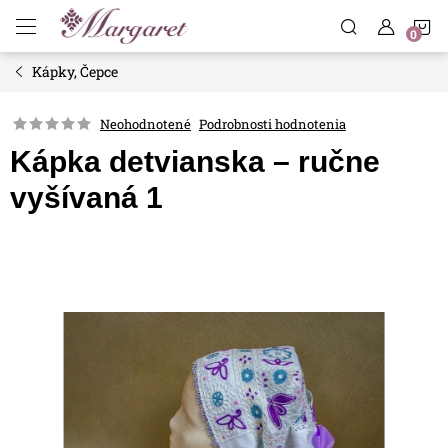
Prejsť
N
na
obsah
Kápky, Čepce
K
Neohodnotené
Podrobnosti hodnotenia
Kápka detvianska – ručne
vyšívaná 1