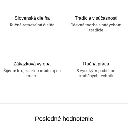
Slovenská dielňa
Tradícia v súčasnosti
Ručná remeselná dielňa
Odevná tvorba s nádychom
tradície
Zákazková výroba
Ručná práca
Šijeme kroje a etno módu aj na
S vysokým podielom
mieru
tradičných techník
Posledné hodnotenie