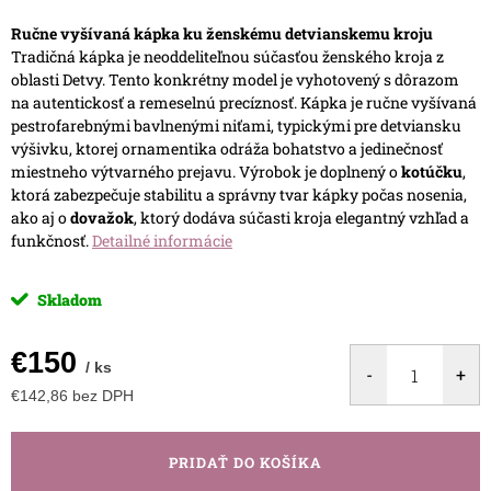
Ručne vyšívaná kápka ku ženskému detvianskemu kroju
Tradičná kápka je neoddeliteľnou súčasťou ženského kroja z
oblasti Detvy. Tento konkrétny model je vyhotovený s dôrazom
na autentickosť a remeselnú precíznosť. Kápka je ručne vyšívaná
pestrofarebnými bavlnenými niťami, typickými pre detviansku
výšivku, ktorej ornamentika odráža bohatstvo a jedinečnosť
miestneho výtvarného prejavu.
Výrobok je doplnený o
kotúčku
,
ktorá zabezpečuje stabilitu a správny tvar kápky počas nosenia,
ako aj o
dovažok
, ktorý dodáva súčasti kroja elegantný vzhľad a
funkčnosť.
Detailné informácie
Skladom
€150
/ ks
€142,86 bez DPH
Jednotková
cena:
PRIDAŤ DO KOŠÍKA