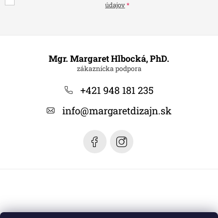
údajov
Z
á
Mgr. Margaret Hlbocká, PhD.
p
ä
+421 948 181 235
t
info
@
margaretdizajn.sk
i
e